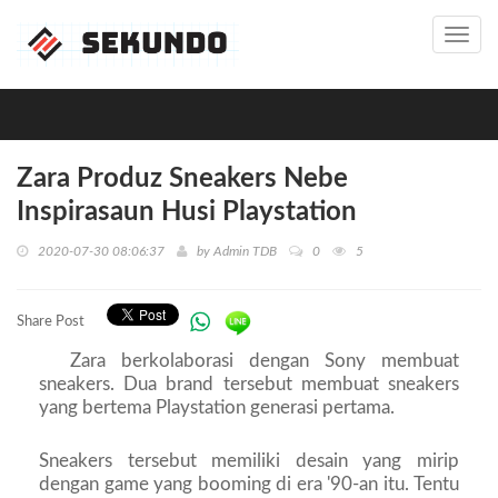
Toggl
navig
Zara Produz Sneakers Nebe
Inspirasaun Husi Playstation
2020-07-30 08:06:37
by
Admin TDB
0
5
Share Post
Zara berkolaborasi dengan Sony membuat
sneakers. Dua brand tersebut membuat sneakers
yang bertema Playstation generasi pertama.
Sneakers tersebut memiliki desain yang mirip
dengan game yang booming di era '90-an itu. Tentu