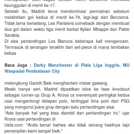
keunggulan di menit ke-17.
Setelah itu, Madrid terus mendominasi permainan sebelum
melahirkan gol kedua di menit ke-79, lagi-lagi dari Benzema.
Tidak lama berselang, Les Parisiens comeback dengan membuat
dua gol dalam waktu tiga menit berkat Kylian Mbappe dan Pablo
Sarabia.
Di sisa pertandingan Los Blancos beberapa kali mengancam.
Termasuk di serangan terakhir dari set-piece di mana tembakan
bebas
Baca Juga :
Derby Manchester di Piala Liga Inggris, MU
Waspadai Pembalasan City
melengkung Gareth Bale menghantam mistar gawang.
Meski hanya seri, Madrid dipastikan lolos ke fase knockout
sebagai runner-up Grup A. Kroos cs menempati peringkat kedua
usai mengantongi delapan poin, tertinggal lima poin dari PSG
yang mengunci juara grup dengan satu pertandingan sisa.
"Ada banyak hal yang bisa diambil dari pertandingan ini," ujar
Kroos usai pertandingan di
Uefa.com. "Anda benar bahwa aku tidak senang hasilnya tapi
penampilan kami sangat baik."