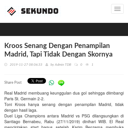
Toggl
navig
Kroos Senang Dengan Penampilan
Madrid, Tapi Tidak Dengan Skornya
2019-11-27 08:06:33
by
Admin TDB
0
1
Share Post
Real Madrid membuang keunggulan dua gol sehingga diimbangi
Paris St. Germain 2-2.
Toni Kroos hanya senang dengan penampilan Madrid, tidak
dengan hasil laga.
Duel Liga Champions antara Madrid vs PSG dilangsungkan di
Santiago Bernabeu, Rabu (27/11/2019) dinihari WIB. El Real
menciptakan start bagus setelah Karim Benzema membuka