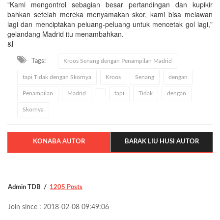
"Kami mengontrol sebagian besar pertandingan dan kupikir
bahkan setelah mereka menyamakan skor, kami bisa melawan
lagi dan menciptakan peluang-peluang untuk mencetak gol lagi,"
gelandang Madrid itu menambahkan.
&l
Tags:
Kroos Senang dengan Penampilan Madrid
tapi Tidak dengan Skornya
Kroos
Senang
dengan
Penampilan
Madrid
tapi
Tidak
dengan
Skornya
KONABA AUTOR
BARAK LIU HUSI AUTOR
Admin TDB
1205 Posts
Join since : 2018-02-08 09:49:06