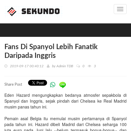
Toggl
navig
Fans Di Spanyol Lebih Fanatik
Daripada Inggris
2019-09-17 00:40:12
by
Admin TDB
0
3
Share Post
Eden Hazard mengungkapkan bedanya atmosfer sepakbola di
Spanyol dan Inggris, sejak pindah dari Chelsea ke Real Madrid
musim panas tahun ini.
Pemain asal Belgia itu memulai musim pertamanya di Spanyol
pada tahun ini. Hazard dibeli Madrid dari Chelsea seharga 100
juta euro pada Juni lalu --belum termasuk bonus-bonus-- dan