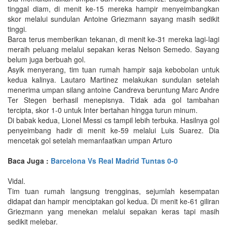
tinggal diam, di menit ke-15 mereka hampir menyeimbangkan
skor melalui sundulan Antoine Griezmann sayang masih sedikit
tinggi.
Barca terus memberikan tekanan, di menit ke-31 mereka lagi-lagi
meraih peluang melalui sepakan keras Nelson Semedo. Sayang
belum juga berbuah gol.
Asyik menyerang, tim tuan rumah hampir saja kebobolan untuk
kedua kalinya. Lautaro Martinez melakukan sundulan setelah
menerima umpan silang antoine Candreva beruntung Marc Andre
Ter Stegen berhasil menepisnya. Tidak ada gol tambahan
tercipta, skor 1-0 untuk Inter bertahan hingga turun minum.
Di babak kedua, Lionel Messi cs tampil lebih terbuka. Hasilnya gol
penyeimbang hadir di menit ke-59 melalui Luis Suarez. Dia
mencetak gol setelah memanfaatkan umpan Arturo
Baca Juga :
Barcelona Vs Real Madrid Tuntas 0-0
Vidal.
Tim tuan rumah langsung trengginas, sejumlah kesempatan
didapat dan hampir menciptakan gol kedua. Di menit ke-61 giliran
Griezmann yang menekan melalui sepakan keras tapi masih
sedikit melebar.