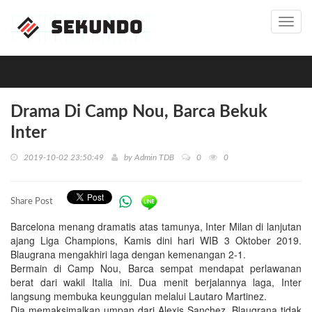
Toggl
navig
Drama Di Camp Nou, Barca Bekuk
Inter
2019-10-02 23:50:49
by
Admin TDB
0
0
Share Post
Barcelona menang dramatis atas tamunya, Inter Milan di lanjutan
ajang Liga Champions, Kamis dini hari WIB 3 Oktober 2019.
Blaugrana mengakhiri laga dengan kemenangan 2-1.
Bermain di Camp Nou, Barca sempat mendapat perlawanan
berat dari wakil Italia ini. Dua menit berjalannya laga, Inter
langsung membuka keunggulan melalui Lautaro Martinez.
Dia memaksimalkan umpan dari Alexis Sanchez. Blaugrana tidak