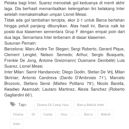
Petaka bagi Inter, Suarez mencetak gol keduanya di menit akhir
laga. Dia berhasil memanfaatkan kelengahan lini belakang Inter
setelah memaksimalkan umpan Lionel Messi.
Tidak ada gol tambahan tercipta, skor 2-1 untuk Barca bertahan
hingga peluit panjang dibunyikan. Atas hasil ini, Barca naik ke
posisi dua klasemen sementara Grup F dengan empat poin dari
dua laga. Semantara Inter terbenam di dasar klasemen.
Susunan Pemain:
Barcelona: Marc-Andre Ter Stegen; Sergi Roberto, Gerard Pique,
Clement Lenglet, Nelson Semedo; Arthur, Sergio Busquets,
Frenkie De Jong, Antoine Greizmann( Ousmane Dembélé) Luis
Suarez, Lionel Messi.
Inter Milan: Samir Handanovic; Diego Godin, Stefan De Vrij, Milan
Skriniar; Antonio Candreva (Danilo D'Ambrosio 71'), Marcelo
Brozovic, Stefano Sensi (Matteo Politano 79'), Nicolo Barella,
Kwadwo Asamoah; Lautaro Martinez, Alexis Sanchez (Roberto
Gagliardini 66').
Tags:
Drama Di Camp Nou
Barca Bekuk Inter
Drama
Di
Camp
Nou
Barca
Bekuk
Inter