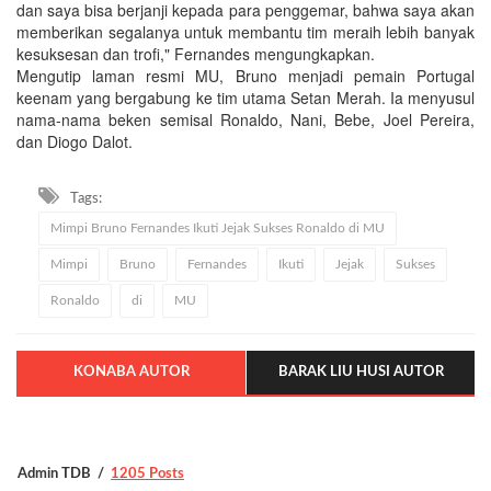
dan saya bisa berjanji kepada para penggemar, bahwa saya akan
memberikan segalanya untuk membantu tim meraih lebih banyak
kesuksesan dan trofi," Fernandes mengungkapkan.
Mengutip laman resmi MU, Bruno menjadi pemain Portugal
keenam yang bergabung ke tim utama Setan Merah. Ia menyusul
nama-nama beken semisal Ronaldo, Nani, Bebe, Joel Pereira,
dan Diogo Dalot.
Tags:
Mimpi Bruno Fernandes Ikuti Jejak Sukses Ronaldo di MU
Mimpi
Bruno
Fernandes
Ikuti
Jejak
Sukses
Ronaldo
di
MU
KONABA AUTOR
BARAK LIU HUSI AUTOR
Admin TDB
1205 Posts