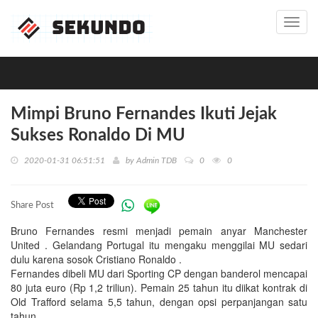
Toggl
navig
Mimpi Bruno Fernandes Ikuti Jejak
Sukses Ronaldo Di MU
2020-01-31 06:51:51
by
Admin TDB
0
0
Share Post
Bruno Fernandes resmi menjadi pemain anyar Manchester
United . Gelandang Portugal itu mengaku menggilai MU sedari
dulu karena sosok Cristiano Ronaldo .
Fernandes dibeli MU dari Sporting CP dengan banderol mencapai
80 juta euro (Rp 1,2 triliun). Pemain 25 tahun itu diikat kontrak di
Old Trafford selama 5,5 tahun, dengan opsi perpanjangan satu
tahun.