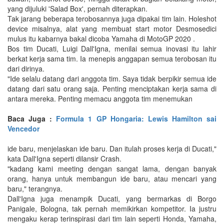
yang dijuluki 'Salad Box', pernah diterapkan.
Tak jarang beberapa terobosannya juga dipakai tim lain. Holeshot
device misalnya, alat yang membuat start motor Desmosedici
mulus itu kabarnya bakal dicoba Yamaha di MotoGP 2020 .
Bos tim Ducati, Luigi Dall'Igna, menilai semua inovasi itu lahir
berkat kerja sama tim. Ia menepis anggapan semua terobosan itu
dari dirinya.
"Ide selalu datang dari anggota tim. Saya tidak berpikir semua ide
datang dari satu orang saja. Penting menciptakan kerja sama di
antara mereka. Penting memacu anggota tim menemukan
Baca Juga :
Formula 1 GP Hongaria: Lewis Hamilton sai
Vencedor
ide baru, menjelaskan ide baru. Dan itulah proses kerja di Ducati,"
kata Dall'Igna seperti dilansir Crash.
"kadang kami meeting dengan sangat lama, dengan banyak
orang, hanya untuk membangun ide baru, atau mencari yang
baru," terangnya.
Dall'Igna juga menampik Ducati, yang bermarkas di Borgo
Panigale, Bologna, tak pernah memikirkan kompetitor. Ia justru
mengaku kerap terinspirasi dari tim lain seperti Honda, Yamaha,