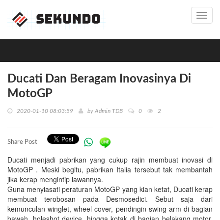
Toggl
navig
Ducati Dan Beragam Inovasinya Di
MotoGP
2020-01-10 08:03:59
by
Admin TDB
0
2
Share Post
Ducati menjadi pabrikan yang cukup rajin membuat inovasi di
MotoGP . Meski begitu, pabrikan Italia tersebut tak membantah
jika kerap mengintip lawannya.
Guna menyiasati peraturan MotoGP yang kian ketat, Ducati kerap
membuat terobosan pada Desmosedici. Sebut saja dari
kemunculan winglet, wheel cover, pendingin swing arm di bagian
bawah, holeshot device, hingga kotak di bagian belakang motor,