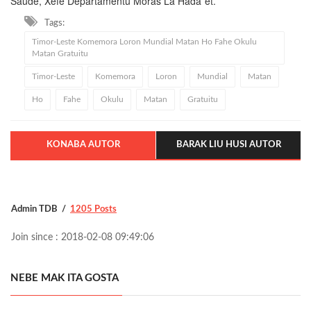
Saúde, Xefe Departamentu Moras La Hada´et.
Tags:
Timor-Leste Komemora Loron Mundial Matan Ho Fahe Okulu
Matan Gratuitu
Timor-Leste
Komemora
Loron
Mundial
Matan
Ho
Fahe
Okulu
Matan
Gratuitu
KONABA AUTOR
BARAK LIU HUSI AUTOR
Admin TDB
1205 Posts
Join since : 2018-02-08 09:49:06
NEBE MAK ITA GOSTA