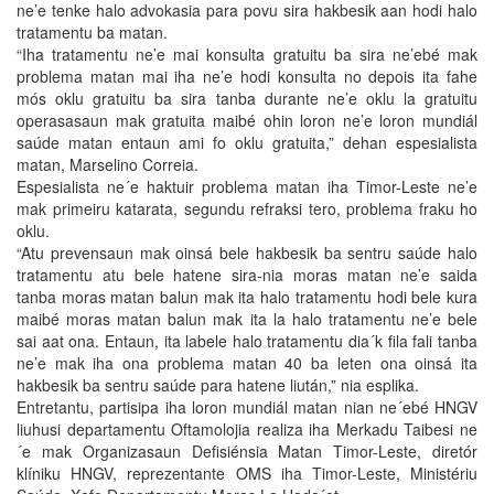
ne’e tenke halo advokasia para povu sira hakbesik aan hodi halo
tratamentu ba matan.
“Iha tratamentu ne’e mai konsulta gratuitu ba sira ne’ebé mak
problema matan mai iha ne’e hodi konsulta no depois ita fahe
mós oklu gratuitu ba sira tanba durante ne’e oklu la gratuitu
operasasaun mak gratuita maibé ohin loron ne’e loron mundiál
saúde matan entaun ami fo oklu gratuita,” dehan espesialista
matan, Marselino Correia.
Espesialista ne´e haktuir problema matan iha Timor-Leste ne’e
mak primeiru katarata, segundu refraksi tero, problema fraku ho
oklu.
“Atu prevensaun mak oinsá bele hakbesik ba sentru saúde halo
tratamentu atu bele hatene sira-nia moras matan ne’e saida
tanba moras matan balun mak ita halo tratamentu hodi bele kura
maibé moras matan balun mak ita la halo tratamentu ne’e bele
sai aat ona. Entaun, ita labele halo tratamentu dia´k fila fali tanba
ne’e mak iha ona problema matan 40 ba leten ona oinsá ita
hakbesik ba sentru saúde para hatene liután,” nia esplika.
Entretantu, partisipa iha loron mundiál matan nian ne´ebé HNGV
liuhusi departamentu Oftamolojia realiza iha Merkadu Taibesi ne
´e mak Organizasaun Defisiénsia Matan Timor-Leste, diretór
klíniku HNGV, reprezentante OMS iha Timor-Leste, Ministériu