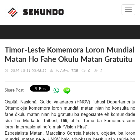
Toggl
navig
Timor-Leste Komemora Loron Mundial
Matan Ho Fahe Okulu Matan Gratuitu
2019-10-11 00:48:59
by
Admin TDB
0
2
Share Post
Ospitál Nasionál Guido Valadares (HNGV) liuhusi Departamentu
Oftamolojia komemora loron mundiál matan nian ho konsulta no
fahe ókulu matan nian ho gratuitu ba negosiante eh komunidade
sira iha Merkadu Taibesi, Dili, ohin. Tema ba komemorasaun
loron internasionál ne´e mak “Vision First”.
Espesialista Matan, Marcelino Correia hateten, objetivu ba loron
mundiál matan ne´e, HNGV halo advokasia besik liután saúde ba