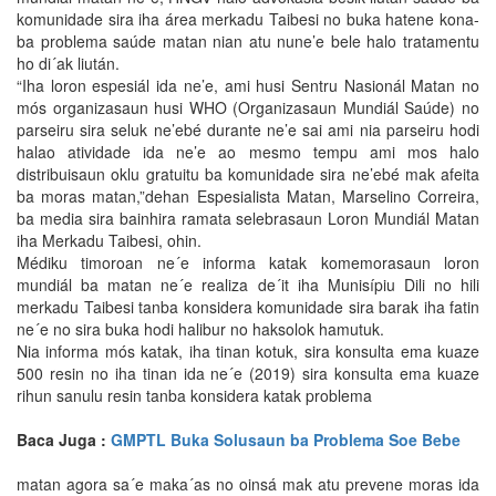
komunidade sira iha área merkadu Taibesi no buka hatene kona-
ba problema saúde matan nian atu nune’e bele halo tratamentu
ho di´ak liután.
“Iha loron espesiál ida ne’e, ami husi Sentru Nasionál Matan no
mós organizasaun husi WHO (Organizasaun Mundiál Saúde) no
parseiru sira seluk ne’ebé durante ne’e sai ami nia parseiru hodi
halao atividade ida ne’e ao mesmo tempu ami mos halo
distribuisaun oklu gratuitu ba komunidade sira ne’ebé mak afeita
ba moras matan,”dehan Espesialista Matan, Marselino Correira,
ba media sira bainhira ramata selebrasaun Loron Mundiál Matan
iha Merkadu Taibesi, ohin.
Médiku timoroan ne´e informa katak komemorasaun loron
mundiál ba matan ne´e realiza de´it iha Munisípiu Dili no hili
merkadu Taibesi tanba konsidera komunidade sira barak iha fatin
ne´e no sira buka hodi halibur no haksolok hamutuk.
Nia informa mós katak, iha tinan kotuk, sira konsulta ema kuaze
500 resin no iha tinan ida ne´e (2019) sira konsulta ema kuaze
rihun sanulu resin tanba konsidera katak problema
Baca Juga :
GMPTL Buka Solusaun ba Problema Soe Bebe
matan agora sa´e maka´as no oinsá mak atu prevene moras ida