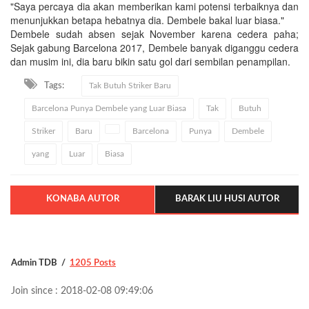
"Saya percaya dia akan memberikan kami potensi terbaiknya dan
menunjukkan betapa hebatnya dia. Dembele bakal luar biasa."
Dembele sudah absen sejak November karena cedera paha;
Sejak gabung Barcelona 2017, Dembele banyak diganggu cedera
dan musim ini, dia baru bikin satu gol dari sembilan penampilan.
Tags:
Tak Butuh Striker Baru
Barcelona Punya Dembele yang Luar Biasa
Tak
Butuh
Striker
Baru
Barcelona
Punya
Dembele
yang
Luar
Biasa
KONABA AUTOR
BARAK LIU HUSI AUTOR
Admin TDB
1205 Posts
Join since : 2018-02-08 09:49:06