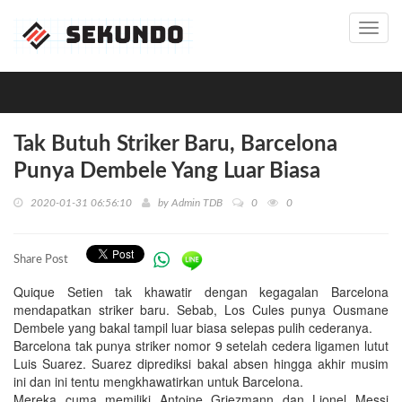
Toggl
navig
Tak Butuh Striker Baru, Barcelona
Punya Dembele Yang Luar Biasa
2020-01-31 06:56:10
by
Admin TDB
0
0
Share Post
Quique Setien tak khawatir dengan kegagalan Barcelona
mendapatkan striker baru. Sebab, Los Cules punya Ousmane
Dembele yang bakal tampil luar biasa selepas pulih cederanya.
Barcelona tak punya striker nomor 9 setelah cedera ligamen lutut
Luis Suarez. Suarez diprediksi bakal absen hingga akhir musim
ini dan ini tentu mengkhawatirkan untuk Barcelona.
Mereka cuma memiliki Antoine Griezmann dan Lionel Messi