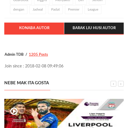
dengan
Jadwal
Padat
Premier
League
KONABA AUTOR
BARAK LIU HUSI AUTOR
Admin TDB
1205 Posts
Join since : 2018-02-08 09:49:06
NEBE MAK ITA GOSTA