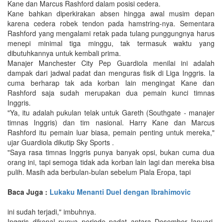
Kane dan Marcus Rashford dalam posisi cedera.
Kane bahkan diperkirakan absen hingga awal musim depan
karena cedera robek tendon pada hamstring-nya. Sementara
Rashford yang mengalami retak pada tulang punggungnya harus
menepi minimal tiga minggu, tak termasuk waktu yang
dibutuhkannya untuk kembali prima.
Manajer Manchester City Pep Guardiola menilai ini adalah
dampak dari jadwal padat dan menguras fisik di Liga Inggris. Ia
cuma berharap tak ada korban lain mengingat Kane dan
Rashford saja sudah merupakan dua pemain kunci timnas
Inggris.
"Ya, itu adalah pukulan telak untuk Gareth (Southgate - manajer
timnas Inggris) dan tim nasional. Harry Kane dan Marcus
Rashford itu pemain luar biasa, pemain penting untuk mereka,"
ujar Guardiola dikutip Sky Sports .
"Saya rasa timnas Inggris punya banyak opsi, bukan cuma dua
orang ini, tapi semoga tidak ada korban lain lagi dan mereka bisa
pulih. Masih ada berbulan-bulan sebelum Piala Eropa, tapi
Baca Juga :
Lukaku Menanti Duel dengan Ibrahimovic
ini sudah terjadi," imbuhnya.
Inggris dikenal punya periode padat antara Desember-Januari,