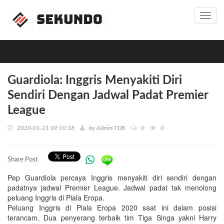
Toggl
navig
Guardiola: Inggris Menyakiti Diri
Sendiri Dengan Jadwal Padat Premier
League
2020-01-21 09:10:18
by
Admin TDB
0
0
Share Post
Pep Guardiola percaya Inggris menyakiti diri sendiri dengan
padatnya jadwal Premier League. Jadwal padat tak menolong
peluang Inggris di Piala Eropa.
Peluang Inggris di Piala Eropa 2020 saat ini dalam posisi
terancam. Dua penyerang terbaik tim Tiga Singa yakni Harry