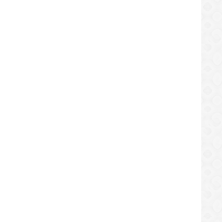
arak Hetan REZULTADO Togel Via
Motivasaun Pop Gardiola Hodi " Sunu"
S
Nia EKIPA Espirito Nebe Grava Iha
ttps://sekundo.tl/2020-08-01
https://sekundo.tl/2020-08-31
Camera!!
8:49
09:40:13