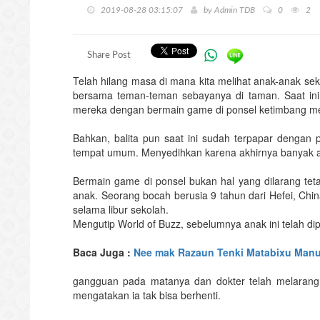
2019-08-28 03:15:07
by
Admin TDB
0
2
Share Post
Telah hilang masa di mana kita melihat anak-anak s
bersama teman-teman sebayanya di taman. Saat ini
mereka dengan bermain game di ponsel ketimbang m
Bahkan, balita pun saat ini sudah terpapar dengan 
tempat umum. Menyedihkan karena akhirnya banyak an
Bermain game di ponsel bukan hal yang dilarang tet
anak. Seorang bocah berusia 9 tahun dari Hefei, Ch
selama libur sekolah.
Mengutip World of Buzz, sebelumnya anak ini telah dip
Baca Juga :
Nee mak Razaun Tenki Matabixu Manut
gangguan pada matanya dan dokter telah melarang
mengatakan ia tak bisa berhenti.