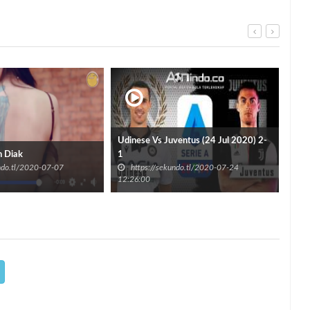
Udinese Vs Juventus (24 Jul 2020) 2-
Hak
n Diak
1
SM
undo.tl/2020-07-07
https://sekundo.tl/2020-07-24
h
12:26:00
08:5