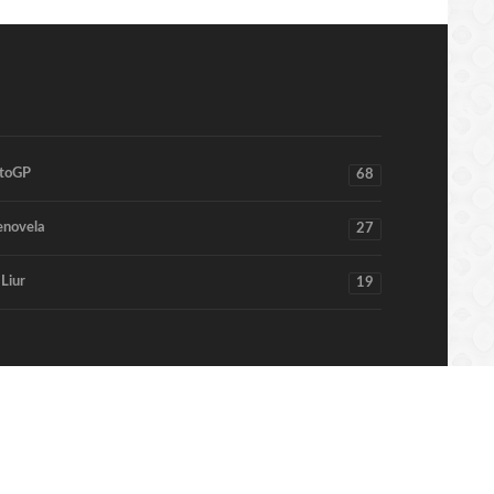
toGP
68
enovela
27
 Liur
19
Home