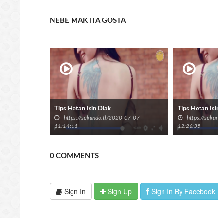
NEBE MAK ITA GOSTA
Tips Hetan Isin Diak
Tips Hetan Isi
https://sekundo.tl/2020-07-07
https://sek
11:14:11
12:26:35
0 COMMENTS
Sign In
Sign Up
Sign In By Facebook