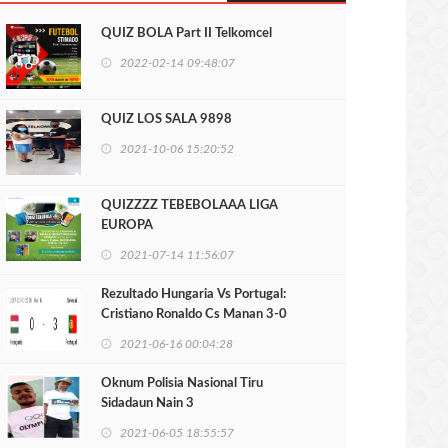
QUIZ BOLA Part II Telkomcel
2022-02-14 09:48:07
QUIZ LOS SALA 9898
2021-10-06 15:20:52
QUIZZZZ TEBEBOLAAA LIGA
EUROPA
2021-07-14 11:56:07
Rezultado Hungaria Vs Portugal:
Cristiano Ronaldo Cs Manan 3-0
2021-06-16 00:04:28
Oknum Polisia Nasional Tiru
Sidadaun Nain 3
2021-06-05 18:55:57