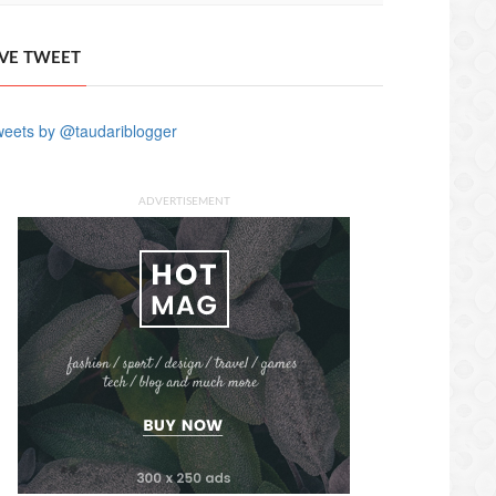
IVE TWEET
eets by @taudariblogger
ADVERTISEMENT