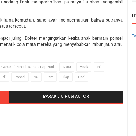
au sedang tidak memperhatikan, putranya itu akan mengambil
L
 tak lama kemudian, sang ayah memperhatikan bahwa putranya
itus tersebut.
Tw
njadi juling. Dokter mengingatkan ketika anak bermain ponsel
 menarik bola mata mereka yang menyebabkan rabun jauh atau
 Game di Ponsel 10 Jam Tiap Hari
Mata
Anak
Ini
di
Ponsel
10
Jam
Tiap
Hari
BARAK LIU HUSI AUTOR