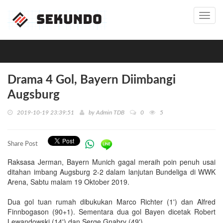
Toggl
navig
Drama 4 Gol, Bayern Diimbangi
Augsburg
2019-10-19 23:39:51
by
Admin TDB
0
5
Share Post
Raksasa Jerman, Bayern Munich gagal meraih poin penuh usai
ditahan imbang Augsburg 2-2 dalam lanjutan Bundeliga di WWK
Arena, Sabtu malam 19 Oktober 2019.
Dua gol tuan rumah dibukukan Marco Richter (1') dan Alfred
Finnbogason (90+1). Sementara dua gol Bayen dicetak Robert
Lewandowski (14') dan Serge Gnabry (49').