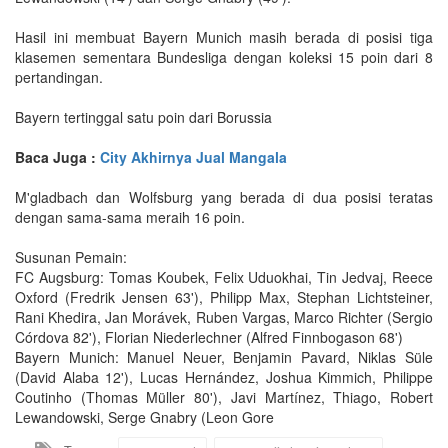
Hasil ini membuat Bayern Munich masih berada di posisi tiga
klasemen sementara Bundesliga dengan koleksi 15 poin dari 8
pertandingan.
Bayern tertinggal satu poin dari Borussia
Baca Juga :
City Akhirnya Jual Mangala
M'gladbach dan Wolfsburg yang berada di dua posisi teratas
dengan sama-sama meraih 16 poin.
Susunan Pemain:
FC Augsburg: Tomas Koubek, Felix Uduokhai, Tin Jedvaj, Reece
Oxford (Fredrik Jensen 63'), Philipp Max, Stephan Lichtsteiner,
Rani Khedira, Jan Morávek, Ruben Vargas, Marco Richter (Sergio
Córdova 82'), Florian Niederlechner (Alfred Finnbogason 68')
Bayern Munich: Manuel Neuer, Benjamin Pavard, Niklas Süle
(David Alaba 12'), Lucas Hernández, Joshua Kimmich, Philippe
Coutinho (Thomas Müller 80'), Javi Martínez, Thiago, Robert
Lewandowski, Serge Gnabry (Leon Gore