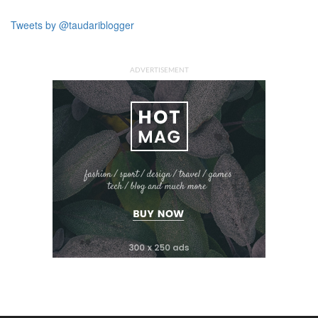
Tweets by @taudariblogger
ADVERTISEMENT