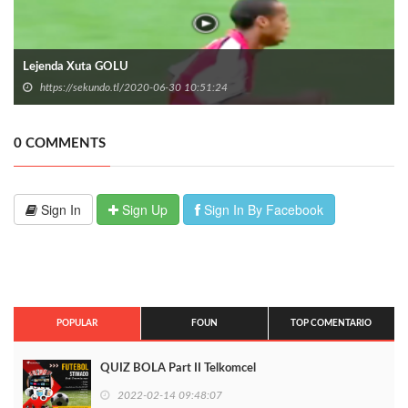
Lejenda Xuta GOLU
https://sekundo.tl/2020-06-30 10:51:24
0 COMMENTS
Sign In
Sign Up
Sign In By Facebook
POPULAR
FOUN
TOP COMENTARIO
QUIZ BOLA Part II Telkomcel
2022-02-14 09:48:07