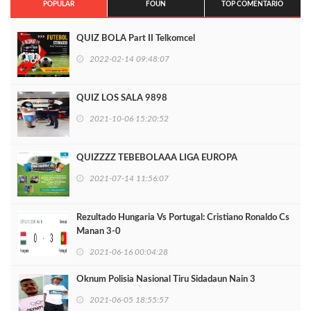
POPULAR
FOUN
TOP COMENTARIO
QUIZ BOLA Part II Telkomcel
2022-02-14 09:48:07
QUIZ LOS SALA 9898
2021-10-06 15:20:52
QUIZZZZ TEBEBOLAAA LIGA EUROPA
2021-07-14 11:56:07
Rezultado Hungaria Vs Portugal: Cristiano Ronaldo Cs
Manan 3-0
2021-06-16 00:04:28
Oknum Polisia Nasional Tiru Sidadaun Nain 3
2021-06-05 18:55:57