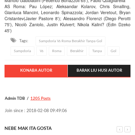
Manolo Gabbiadini (Federico Bonazzoli 65'), Fabio Quagliarella
AS Roma: Pau López; Aleksandar Kolarov, Chris Smalling,
Gianluca Mancini, Leonardo Spinazzola; Jordan Veretout, Bryan
Cristantev(Javier Pastore 8'); Alessandro Florenzi (Diego Perotti
75'), Nicolò Zaniolo, Justin Kluivert; Nikola Kalini? (Edin Dzeko
45')
Tags:
Sampdoria Vs Roma Berakhir Tanpa Gol
Sampdoria
Vs
Roma
Berakhir
Tanpa
Gol
KONABA AUTOR
BARAK LIU HUSI AUTOR
Admin TDB
1205 Posts
Join since : 2018-02-08 09:49:06
NEBE MAK ITA GOSTA