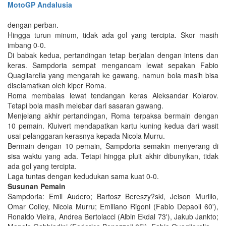
MotoGP Andalusia
dengan perban.
Hingga turun minum, tidak ada gol yang tercipta. Skor masih
imbang 0-0.
Di babak kedua, pertandingan tetap berjalan dengan intens dan
keras. Sampdoria sempat mengancam lewat sepakan Fabio
Quagliarella yang mengarah ke gawang, namun bola masih bisa
diselamatkan oleh kiper Roma.
Roma membalas lewat tendangan keras Aleksandar Kolarov.
Tetapi bola masih melebar dari sasaran gawang.
Menjelang akhir pertandingan, Roma terpaksa bermain dengan
10 pemain. Kluivert mendapatkan kartu kuning kedua dari wasit
usai pelanggaran kerasnya kepada Nicola Murru.
Bermain dengan 10 pemain, Sampdoria semakin menyerang di
sisa waktu yang ada. Tetapi hingga pluit akhir dibunyikan, tidak
ada gol yang tercipta.
Laga tuntas dengan kedudukan sama kuat 0-0.
Susunan Pemain
Sampdoria: Emil Audero; Bartosz Bereszy?ski, Jeison Murillo,
Omar Colley, Nicola Murru; Emiliano Rigoni (Fabio Depaoli 60'),
Ronaldo Vieira, Andrea Bertolacci (Albin Ekdal 73'), Jakub Jankto;