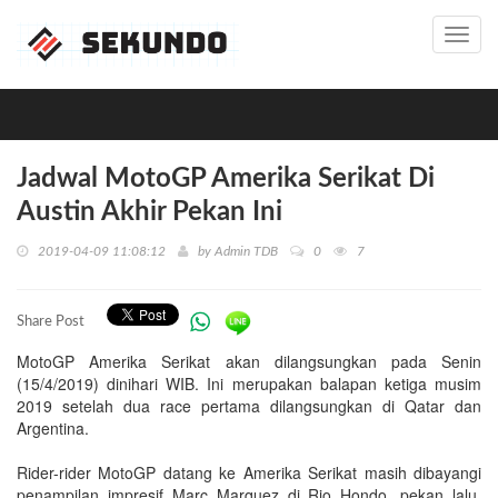
Toggl
navig
Jadwal MotoGP Amerika Serikat Di
Austin Akhir Pekan Ini
2019-04-09 11:08:12
by
Admin TDB
0
7
Share Post
MotoGP Amerika Serikat akan dilangsungkan pada Senin
(15/4/2019) dinihari WIB. Ini merupakan balapan ketiga musim
2019 setelah dua race pertama dilangsungkan di Qatar dan
Argentina.
Rider-rider MotoGP datang ke Amerika Serikat masih dibayangi
penampilan impresif Marc Marquez di Rio Hondo, pekan lalu.