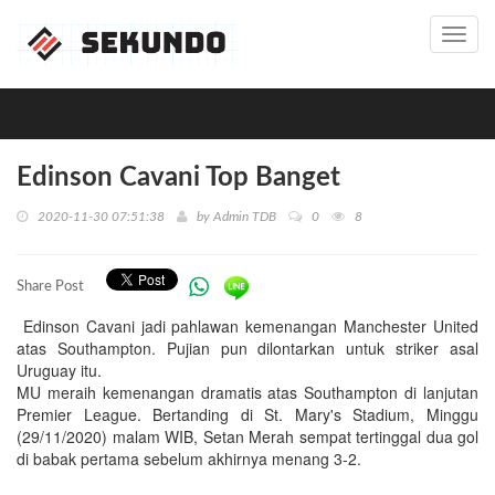
Toggl
navig
Edinson Cavani Top Banget
2020-11-30 07:51:38
by
Admin TDB
0
8
Share Post
Edinson Cavani jadi pahlawan kemenangan Manchester United
atas Southampton. Pujian pun dilontarkan untuk striker asal
Uruguay itu.
MU meraih kemenangan dramatis atas Southampton di lanjutan
Premier League. Bertanding di St. Mary's Stadium, Minggu
(29/11/2020) malam WIB, Setan Merah sempat tertinggal dua gol
di babak pertama sebelum akhirnya menang 3-2.