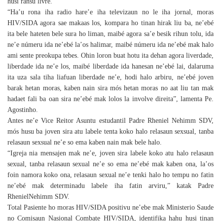
husi ransu livre.
“Ha’u rona iha radio hare’e iha televizaun no le iha jornal, moras
HIV/SIDA agora sae makaas los, kompara ho tinan hirak liu ba, ne’ebé
ita bele hateten bele sura ho liman, maibé agora sa’e besik rihun tolu, ida
ne’e númeru ida ne’ebé la’os halimar, maibé númeru ida ne’ebé mak halo
ami sente preokupa tebes. Ohin loron buat hotu ita dehan agora liverdade,
liberdade ida ne’e los, maibé liberdade ida hanesan ne’ebé lai, dalaruma
ita uza sala tiha liafuan liberdade ne’e, hodi halo arbiru, ne’ebé joven
barak hetan moras, kaben nain sira mós hetan moras no aat liu tan mak
hadaet fali ba oan sira ne’ebé mak lolos la involve direita”, lamenta Pe.
Agostinho.
Antes ne’e Vice Reitor Asuntu estudantil Padre Rheniel Nehimm SDV,
mós husu ba joven sira atu labele tenta koko halo relasaun sexsual, tanba
relasaun sexsual ne’e so ema kaben nain mak bele halo.
“Igreja nia mensajen mak ne’e, joven sira labele koko atu halo relasaun
sexual, tanba relasaun sexual ne’e so ema ne’ebé mak kaben ona, la’os
foin namora koko ona, relasaun sexual ne’e tenki halo ho tempu no fatin
ne’ebé mak determinadu labele iha fatin arviru,” katak Padre
RhenielNehimm SDV.
Total Pasiente ho moras HIV/SIDA positivu ne’ebe mak Ministerio Saude
no Comisaun Nasional Combate HIV/SIDA, identifika hahu husi tinan