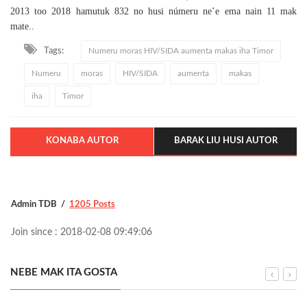
2013 too 2018 hamutuk 832 no husi númeru ne’e ema nain 11 mak
mate..
Tags:
Numeru moras HIV/SIDA aumenta makas iha Timor
Numeru
moras
HIV/SIDA
aumenta
makas
iha
Timor
KONABA AUTOR
BARAK LIU HUSI AUTOR
Admin TDB
1205 Posts
Join since : 2018-02-08 09:49:06
NEBE MAK ITA GOSTA