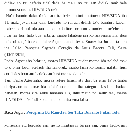
didiak no rai nafatin fidelidade ba malu no rai aan didiak mak bele
minimiza moras HIV/SIDA ne’e.
“Ha’u hanoin dalan úniku atu ita bele minimija númeru HIV/SIDA iha
TL mak, joven sira tenki kuidadu no rai aan didiak to’o bainhira kaben.
Labele lori imi nia aan halo tuir kultura no moris modernu ne’ebé mai
husi rai liur, halo buat arbiru, maibé lahatene nia konsikuensia mai ikus
ne’e oinsa ,” hateten Padre Agostinho de Jesus Soares ba Jornalista sira
iha Salão Paroquia Sagrada Coração de Jesus Becora Dili, Sesta
(30/11/2018).
Padre Agostinho haktuir, moras HIV/SIDA nudar moras ida ne’ebé mak
to’o ohin loron seidauk iha aimoruk, maibé laiha konsensia nafatin husi
entidades hotu atu hadok aan husi moras ida ne’e.
Tuir Padre Agostinho, moras refere lafasil atu daet ba ema, la’os tanba
obrigasaun ou moras ida ne’ebé mak tama iha kategória fasil atu hadaet
hanesan, moras sira seluk hanesan TB, inus metin no seluk tan, maibé
HIV/SIDA mós fasil kona ema, bainhira ema laiha
Baca Juga :
Peregrinu Ba Ramelau Sei Taka Durante Fulan Tolu
konsensia atu kuidadu aan, no fó limitasaun ba nia aan, oinsa hadok aan