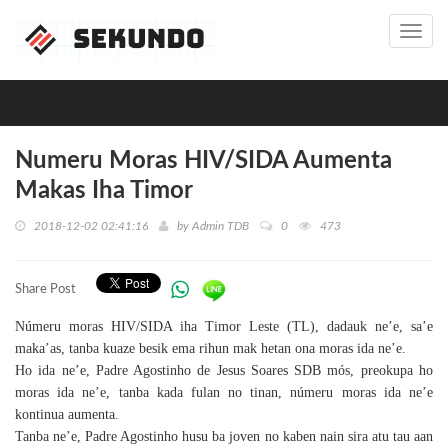
Toggl
navig
Numeru Moras HIV/SIDA Aumenta
Makas Iha Timor
2018-12-02 02:41:16
by
Admin TDB
0
473
Share Post
Númeru moras HIV/SIDA iha Timor Leste (TL), dadauk ne’e, sa’e
maka’as, tanba kuaze besik ema rihun mak hetan ona moras ida ne’e.
Ho ida ne’e, Padre Agostinho de Jesus Soares SDB mós, preokupa ho
moras ida ne’e, tanba kada fulan no tinan, númeru moras ida ne’e
kontinua aumenta.
Tanba ne’e, Padre Agostinho husu ba joven no kaben nain sira atu tau aan