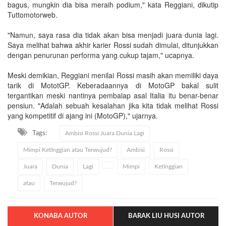
bagus, mungkin dia bisa meraih podium," kata Reggiani, dikutip
Tuttomotorweb.
"Namun, saya rasa dia tidak akan bisa menjadi juara dunia lagi.
Saya melihat bahwa akhir karier Rossi sudah dimulai, ditunjukkan
dengan penurunan performa yang cukup tajam," ucapnya.
Meski demikian, Reggiani menilai Rossi masih akan memiliki daya
tarik di MototGP. Keberadaannya di MotoGP bakal sulit
tergantikan meski nantinya pembalap asal Italia itu benar-benar
pensiun. "Adalah sebuah kesalahan jika kita tidak melihat Rossi
yang kompetitif di ajang ini (MotoGP)," ujarnya.
Tags:
Ambisi Rossi Juara Dunia Lagi
Mimpi Ketinggian atau Terwujud?
Ambisi
Rossi
Juara
Dunia
Lagi
Mimpi
Ketinggian
atau
Terwujud?
KONABA AUTOR
BARAK LIU HUSI AUTOR