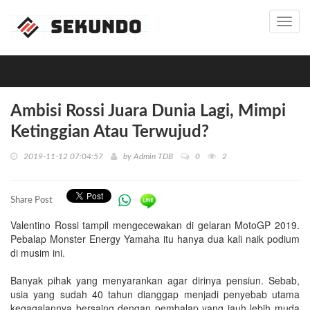
Toggl
navig
Ambisi Rossi Juara Dunia Lagi, Mimpi
Ketinggian Atau Terwujud?
2019-11-12 07:04:57
by
Admin TDB
0
2
Share Post
Valentino Rossi tampil mengecewakan di gelaran MotoGP 2019.
Pebalap Monster Energy Yamaha itu hanya dua kali naik podium
di musim ini.
Banyak pihak yang menyarankan agar dirinya pensiun. Sebab,
usia yang sudah 40 tahun dianggap menjadi penyebab utama
kegagalannya bersaing dengan pembalap yang jauh lebih muda