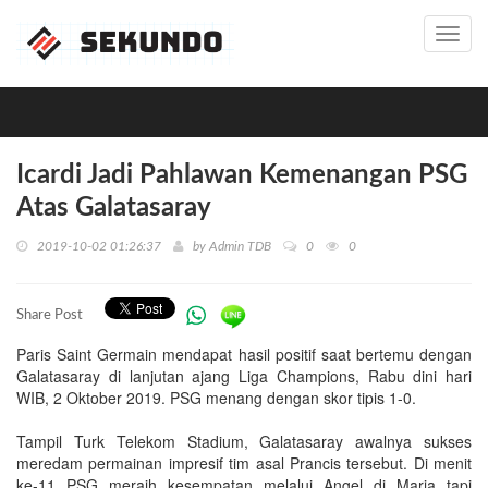
Toggl
navig
Icardi Jadi Pahlawan Kemenangan PSG
Atas Galatasaray
2019-10-02 01:26:37
by
Admin TDB
0
0
Share Post
Paris Saint Germain mendapat hasil positif saat bertemu dengan
Galatasaray di lanjutan ajang Liga Champions, Rabu dini hari
WIB, 2 Oktober 2019. PSG menang dengan skor tipis 1-0.
Tampil Turk Telekom Stadium, Galatasaray awalnya sukses
meredam permainan impresif tim asal Prancis tersebut. Di menit
ke-11 PSG meraih kesempatan melalui Angel di Maria tapi