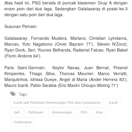
Atas hasil ini, PSG berada di puncak klasemen Grup A dengan
enam poin dari dua laga. Sedangkan Galatasaray di posisi ke-3
dengan satu poin dari dua laga.
Susunan Pemain:
Galatasaray: Fernando Muslera, Mariano, Christian Lyindama,
Marcao, Yuto Nagatomo (Omer Bayram 77'), Steven N'Zonzi,
Ryan Donk, Seri, Younes Belhanda, Radamel Falcao, Ryan Babel
(Florin Andone 64').
Paris Saint-Germain: Keylor Navas, Juan Bernat, Presnel
Kimpembe, Thiago Silva, Thomas Meunier; Marco Verratti,
Marquiinhos, Idrissa Gueye, Angel di Maria (Ander Herrera 83'),
Mauro Icardi, Pablo Sarabia (Eric Maxim Choupo-Moting 71')
Tags:
Icardi Jadi Pahlawan Kemenangan PSG Atas Galatasaray
Icardi
Jadi
Pahlawan
Kemenangan
PSG
Atas
Galatasaray