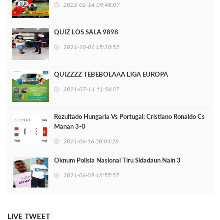
2022-02-14 09:48:07
QUIZ LOS SALA 9898
2021-10-06 15:20:52
QUIZZZZ TEBEBOLAAA LIGA EUROPA
2021-07-14 11:56:07
Rezultado Hungaria Vs Portugal: Cristiano Ronaldo Cs
Manan 3-0
2021-06-16 00:04:28
Oknum Polisia Nasional Tiru Sidadaun Nain 3
2021-06-05 18:55:57
LIVE TWEET