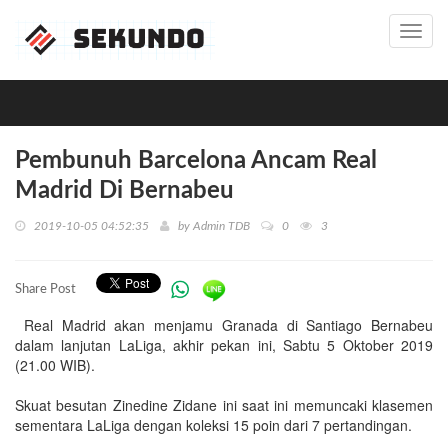
Toggl
navig
Pembunuh Barcelona Ancam Real
Madrid Di Bernabeu
2019-10-05 04:52:35
by
Admin TDB
0
3
Share Post
Real Madrid akan menjamu Granada di Santiago Bernabeu
dalam lanjutan LaLiga, akhir pekan ini, Sabtu 5 Oktober 2019
(21.00 WIB).
Skuat besutan Zinedine Zidane ini saat ini memuncaki klasemen
sementara LaLiga dengan koleksi 15 poin dari 7 pertandingan.