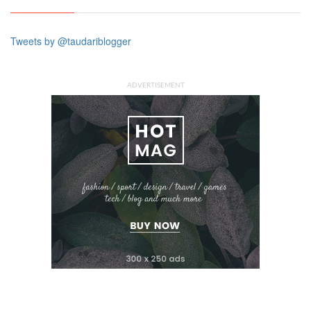
Tweets by @taudariblogger
ADVERTISEMENT