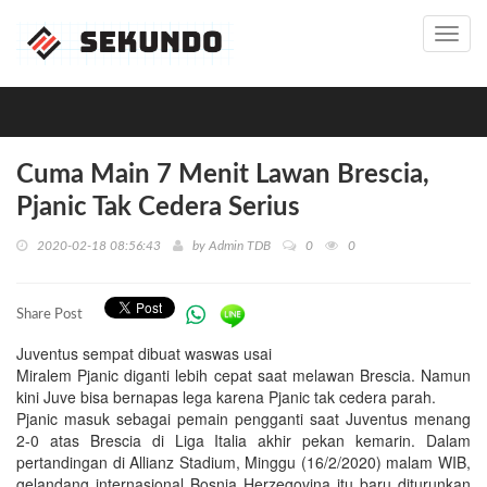
Toggl
navig
Cuma Main 7 Menit Lawan Brescia,
Pjanic Tak Cedera Serius
2020-02-18 08:56:43
by
Admin TDB
0
0
Share Post
Juventus sempat dibuat waswas usai
Miralem Pjanic diganti lebih cepat saat melawan Brescia. Namun
kini Juve bisa bernapas lega karena Pjanic tak cedera parah.
Pjanic masuk sebagai pemain pengganti saat Juventus menang
2-0 atas Brescia di Liga Italia akhir pekan kemarin. Dalam
pertandingan di Allianz Stadium, Minggu (16/2/2020) malam WIB,
gelandang internasional Bosnia Herzegovina itu baru diturunkan