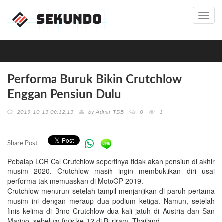
Toggl
navig
Performa Buruk Bikin Crutchlow
Enggan Pensiun Dulu
2019-10-15 00:12:15
by
Admin TDB
0
1
Share Post
Pebalap LCR Cal Crutchlow sepertinya tidak akan pensiun di akhir
musim 2020. Crutchlow masih ingin membuktikan diri usai
performa tak memuaskan di MotoGP 2019.
Crutchlow menurun setelah tampil menjanjikan di paruh pertama
musim ini dengan meraup dua podium ketiga. Namun, setelah
finis kelima di Brno Crutchlow dua kali jatuh di Austria dan San
Marino, sebelum finis ke-12 di Buriram, Thailand.