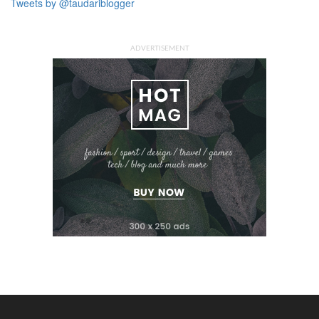
Tweets by @taudariblogger
ADVERTISEMENT