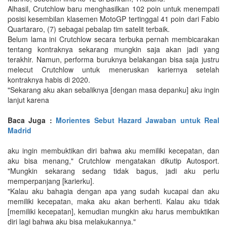
Alhasil, Crutchlow baru menghasilkan 102 poin untuk menempati
posisi kesembilan klasemen MotoGP tertinggal 41 poin dari Fabio
Quartararo, (7) sebagai pebalap tim satelit terbaik.
Belum lama ini Crutchlow secara terbuka pernah membicarakan
tentang kontraknya sekarang mungkin saja akan jadi yang
terakhir. Namun, performa buruknya belakangan bisa saja justru
melecut Crutchlow untuk meneruskan kariernya setelah
kontraknya habis di 2020.
"Sekarang aku akan sebaliknya [dengan masa depanku] aku ingin
lanjut karena
Baca Juga :
Morientes Sebut Hazard Jawaban untuk Real
Madrid
aku ingin membuktikan diri bahwa aku memiliki kecepatan, dan
aku bisa menang," Crutchlow mengatakan dikutip Autosport.
"Mungkin sekarang sedang tidak bagus, jadi aku perlu
memperpanjang [karierku].
"Kalau aku bahagia dengan apa yang sudah kucapai dan aku
memiliki kecepatan, maka aku akan berhenti. Kalau aku tidak
[memiliki kecepatan], kemudian mungkin aku harus membuktikan
diri lagi bahwa aku bisa melakukannya."