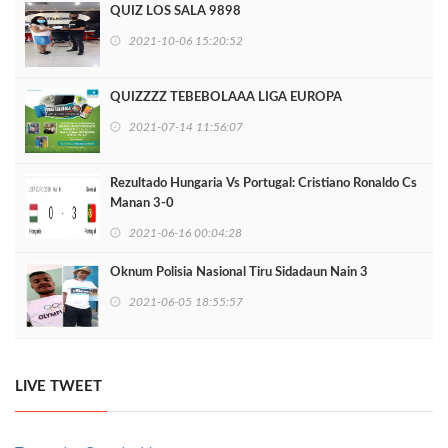
QUIZ LOS SALA 9898
2021-10-06 15:20:52
QUIZZZZ TEBEBOLAAA LIGA EUROPA
2021-07-14 11:56:07
Rezultado Hungaria Vs Portugal: Cristiano Ronaldo Cs
Manan 3-0
2021-06-16 00:04:28
Oknum Polisia Nasional Tiru Sidadaun Nain 3
2021-06-05 18:55:57
LIVE TWEET