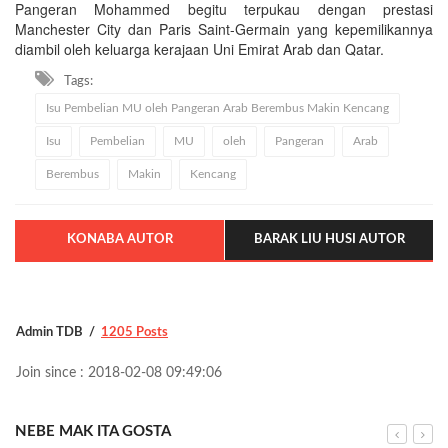
Pangeran Mohammed begitu terpukau dengan prestasi
Manchester City dan Paris Saint-Germain yang kepemilikannya
diambil oleh keluarga kerajaan Uni Emirat Arab dan Qatar.
Tags:
Isu Pembelian MU oleh Pangeran Arab Berembus Makin Kencang
Isu
Pembelian
MU
oleh
Pangeran
Arab
Berembus
Makin
Kencang
KONABA AUTOR
BARAK LIU HUSI AUTOR
Admin TDB
1205 Posts
Join since : 2018-02-08 09:49:06
NEBE MAK ITA GOSTA