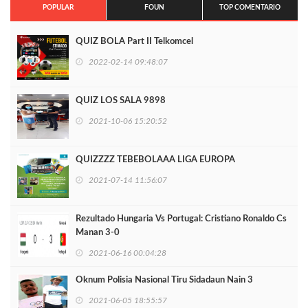
POPULAR
FOUN
TOP COMENTARIO
QUIZ BOLA Part II Telkomcel
2022-02-14 09:48:07
QUIZ LOS SALA 9898
2021-10-06 15:20:52
QUIZZZZ TEBEBOLAAA LIGA EUROPA
2021-07-14 11:56:07
Rezultado Hungaria Vs Portugal: Cristiano Ronaldo Cs
Manan 3-0
2021-06-16 00:04:28
Oknum Polisia Nasional Tiru Sidadaun Nain 3
2021-06-05 18:55:57