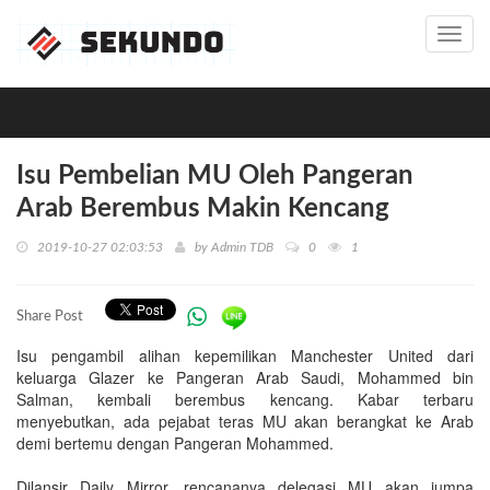
Toggl
navig
Isu Pembelian MU Oleh Pangeran
Arab Berembus Makin Kencang
2019-10-27 02:03:53
by
Admin TDB
0
1
Share Post
Isu pengambil alihan kepemilikan Manchester United dari
keluarga Glazer ke Pangeran Arab Saudi, Mohammed bin
Salman, kembali berembus kencang. Kabar terbaru
menyebutkan, ada pejabat teras MU akan berangkat ke Arab
demi bertemu dengan Pangeran Mohammed.
Dilansir Daily Mirror, rencananya delegasi MU akan jumpa