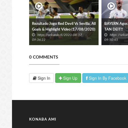
Rezultado Jogo Red Devil Vs Sevilla, All
BAYERN Ago
Goals & Highlight Video (17/08/2020)
TAN DEIT!!
https://sekundo.tl/2020-08-17
https://sek
09:36:22
09:50:45
0 COMMENTS
Sign In
Sign Up
Sign In By Facebook
KONABA AMI