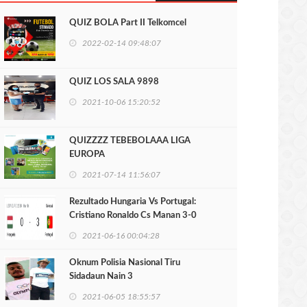
QUIZ BOLA Part II Telkomcel
2022-02-14 09:48:07
QUIZ LOS SALA 9898
2021-10-06 15:20:52
QUIZZZZ TEBEBOLAAA LIGA
EUROPA
2021-07-14 11:56:07
Rezultado Hungaria Vs Portugal:
Cristiano Ronaldo Cs Manan 3-0
2021-06-16 00:04:28
Oknum Polisia Nasional Tiru
Sidadaun Nain 3
2021-06-05 18:55:57