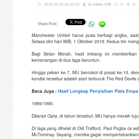
2019-10-01 02:23:33
by
Admin TDB
0
2
Share Post
Manchester United harus puas berbagi angka, saat
Selasa dini hari WIB, 1 Oktober 2019. Kedua tim meng
Bagi Setan Merah, hasil imbang ini memberikan
kemenangan di dua laga beruntun.
Hingga pekan ke-7, MU bercokol di posisi ke-10, den
kondisi tersebut adalah start terburuk The Red Devils 
Baca Juga :
Hasil Lengkap Penyisihan Piala Eropa
1989/1990.
Dilansir Opta, di tahun tersebut, MU hanya meraih tuju
Di laga yang dihelat di Old Trafford, Paul Pogba cs s
McTominay. Sayang, mereka gagal mempertahankann