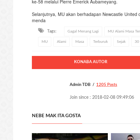
ke-58 melalui Pierre Emerick Aubameyang.
Selanjutnya, MU akan berhadapan Newcastle United d
menda
Tags:
Gagal Menang Lagi
MU Alami Masa Terb
MU
Alami
Masa
Terburuk
Sejak
30
KONABA AUTOR
Admin TDB
1205 Posts
Join since : 2018-02-08 09:49:06
NEBE MAK ITA GOSTA