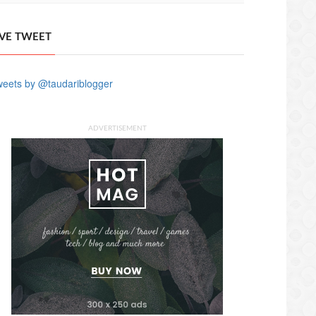
IVE TWEET
eets by @taudariblogger
ADVERTISEMENT