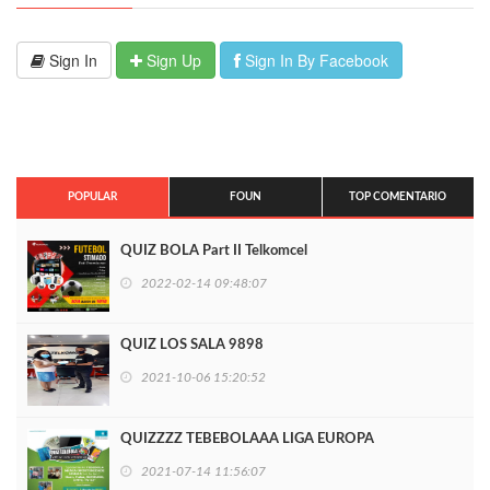
Sign In
Sign Up
Sign In By Facebook
POPULAR
FOUN
TOP COMENTARIO
QUIZ BOLA Part II Telkomcel
2022-02-14 09:48:07
QUIZ LOS SALA 9898
2021-10-06 15:20:52
QUIZZZZ TEBEBOLAAA LIGA EUROPA
2021-07-14 11:56:07