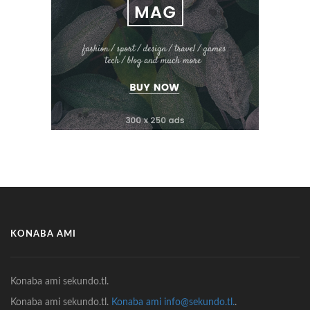
KONABA AMI
Konaba ami sekundo.tl.
Konaba ami sekundo.tl.
Konaba ami info@sekundo.tl.
.