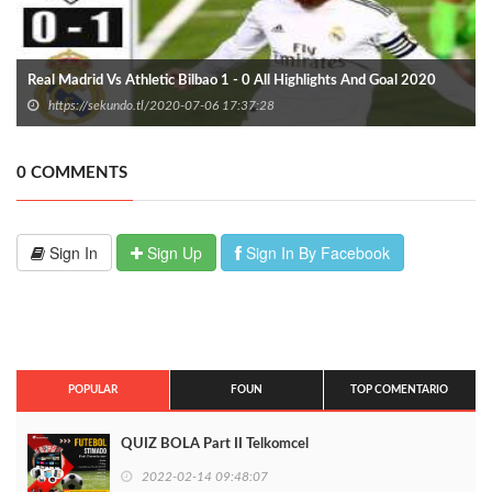
Real Madrid Vs Athletic Bilbao 1 - 0 All Highlights And Goal 2020
https://sekundo.tl/2020-07-06 17:37:28
0 COMMENTS
Sign In
Sign Up
Sign In By Facebook
POPULAR
FOUN
TOP COMENTARIO
QUIZ BOLA Part II Telkomcel
2022-02-14 09:48:07