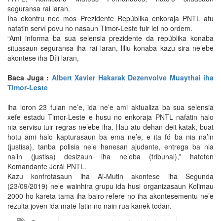
seguransa rai laran.
Iha ekontru nee mos Prezidente Repúblika enkoraja PNTL atu
nafatin serví povu no nasaun Timor-Leste tuir lei no ordem.
“Ami informa ba sua selensia prezidente da repúblika konaba
situasaun seguransa iha rai laran, liliu konaba kazu sira ne’ebe
akontese iha Díli laran,
Baca Juga :
Albert Xavier Hakarak Dezenvolve Muaythai iha
Timor-Leste
iha loron 23 fulan ne’e, ida ne’e ami aktualiza ba sua selensia
xefe estadu Timor-Leste e husu no enkoraja PNTL nafatin halo
nia servisu tuir regras ne’ebe iha. Hau atu dehan deit katak, buat
hotu ami halo kapturasaun ba ema ne’e, e ita fó ba nia na’in
(justisa), tanba polisia ne’e hanesan ajudante, entrega ba nia
na’in (justisa) desizaun iha ne’eba (tribunal),” hateten
Komandante Jerál PNTL.
Kazu konfrotasaun iha Ai-Mutin akontese iha Segunda
(23/09/2019) ne’e wainhira grupu ida husi organizasaun Kolimau
2000 ho kareta tama iha bairo refere no iha akontesementu ne’e
rezulta joven ida mate fatin no nain rua kanek todan.