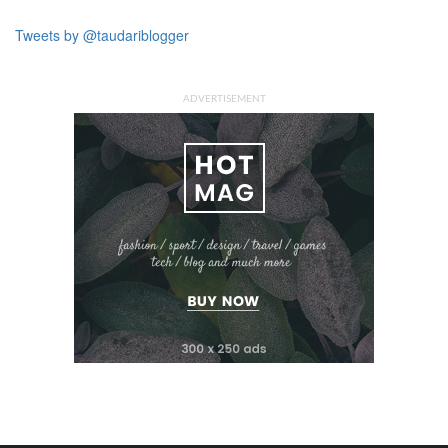
Tweets by @taudariblogger
ADVERTISEMENT