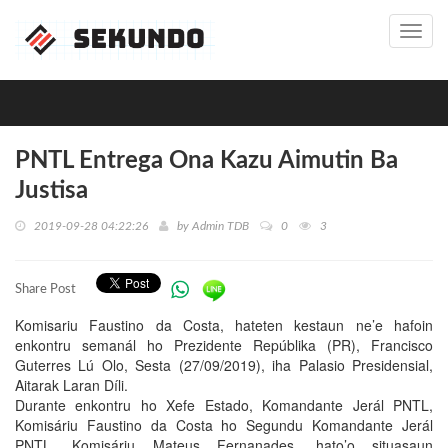
Toggl
navig
PNTL Entrega Ona Kazu Aimutin Ba
Justisa
2019-09-28 04:22:26
by
Admin TDB
0
3
Share Post
Komisariu Faustino da Costa, hateten kestaun ne’e hafoin
enkontru semanál ho Prezidente Repúblika (PR), Francisco
Guterres Lú Olo, Sesta (27/09/2019), iha Palasio Presidensial,
Aitarak Laran Díli.
Durante enkontru ho Xefe Estado, Komandante Jerál PNTL,
Komisáriu Faustino da Costa ho Segundu Komandante Jerál
PNTL, Komisáriu Mateus Fernanades, hato’o situasaun