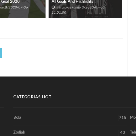
d Goal 2020
All Goals And Highlights
Ron
undo.tl/2020-07-06
https://sekundo.tl/2020-07-08
h
11:51:00
12:3
CATEGORIAS HOT
Bola
Mo
715
Zodiak
Tel
40