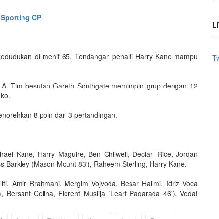
 Sporting CP
L
dudukan di menit 65. Tendangan penalti Harry Kane mampu
Tw
rup A. Tim besutan Gareth Southgate memimpin grup dengan 12
eko.
norehkan 8 poin dari 3 pertandingan.
ichael Kane, Harry Maguire, Ben Chilwell, Declan Rice, Jordan
s Barkley (Mason Mount 83'), Raheem Sterling, Harry Kane.
liti, Amir Rrahmani, Mergim Vojvoda, Besar Halimi, Idriz Voca
), Bersant Celina, Florent Muslija (Leart Paqarada 46'), Vedat