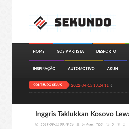
HOME
GOSIP ARTISTA
DESPORTO
INSPIRAÇÃO
AUTOMOTIVO
AKUN
CONTEUDO SELUK
2022-04-15 13:24:11
QUIZ JOGA
Inggris Taklukkan Kosovo Lew
2019-09-11 00:49:26
by
Admin TDB
0
1