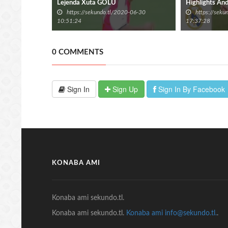
Lejenda Xuta GOLU
Highlights An
https://sekundo.tl/2020-06-30
https://sek
10:51:24
17:37:28
0 COMMENTS
Sign In
Sign Up
Sign In By Facebook
KONABA AMI
Konaba ami sekundo.tl.
Konaba ami sekundo.tl.
Konaba ami info@sekundo.tl.
.