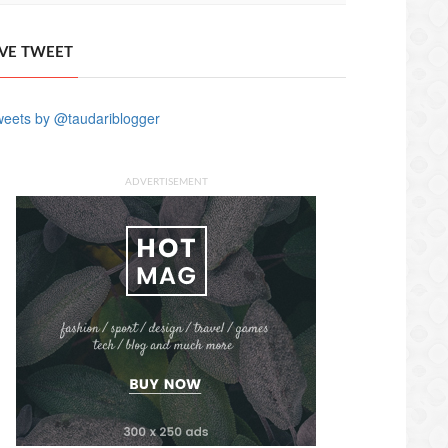
IVE TWEET
eets by @taudariblogger
ADVERTISEMENT