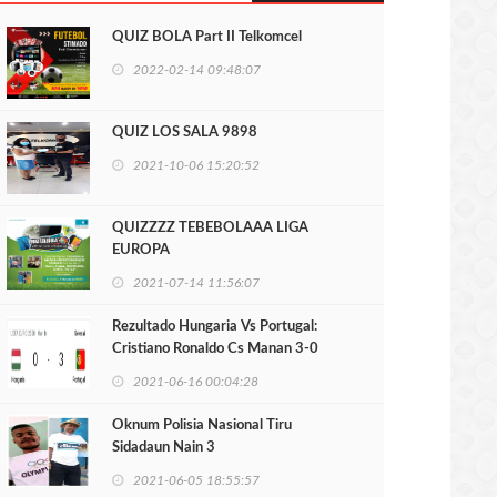
QUIZ BOLA Part II Telkomcel
2022-02-14 09:48:07
QUIZ LOS SALA 9898
2021-10-06 15:20:52
QUIZZZZ TEBEBOLAAA LIGA
EUROPA
2021-07-14 11:56:07
Rezultado Hungaria Vs Portugal:
Cristiano Ronaldo Cs Manan 3-0
2021-06-16 00:04:28
Oknum Polisia Nasional Tiru
Sidadaun Nain 3
2021-06-05 18:55:57