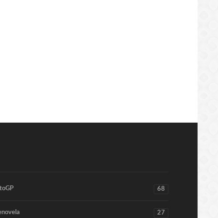
aldo Vs Messi 2020
Chelsea 5-3 (23/07/2020)
ttps://sekundo.tl/2020-07-15
https://sekundo.tl/2020-07-24
3:18
11:17:50
toGP
68
enovela
27