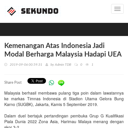
Toggl
navig
Kemenangan Atas Indonesia Jadi
Modal Berharga Malaysia Hadapi UEA
2019-09-06 00:59:31
by
Admin TDB
0
1
Share Post
Malaysia berhasil membawa pulang tiga poin dalam lawatannya
ke markas Timnas Indonesia di Stadion Utama Gelora Bung
Karno (SUGBK), Jakarta, Kamis 5 September 2019.
Dalam duel bertajuk pertandingan pembuka Grup G Kualifikasi
Piala Dunia 2022 Zona Asia, Harimau Malaya menang dengan
skor 3-2.