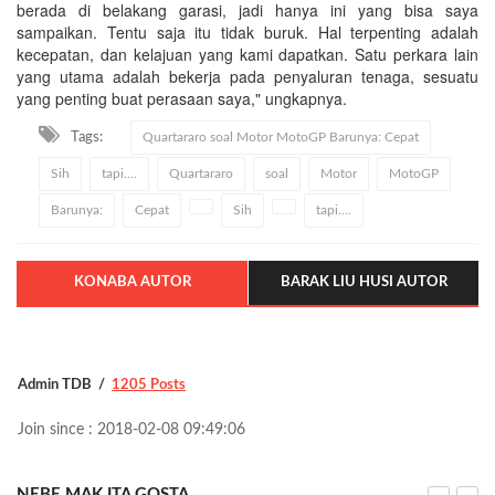
berada di belakang garasi, jadi hanya ini yang bisa saya
sampaikan. Tentu saja itu tidak buruk. Hal terpenting adalah
kecepatan, dan kelajuan yang kami dapatkan. Satu perkara lain
yang utama adalah bekerja pada penyaluran tenaga, sesuatu
yang penting buat perasaan saya," ungkapnya.
Tags:
Quartararo soal Motor MotoGP Barunya: Cepat
Sih
tapi....
Quartararo
soal
Motor
MotoGP
Barunya:
Cepat
Sih
tapi....
KONABA AUTOR
BARAK LIU HUSI AUTOR
Admin TDB
1205 Posts
Join since : 2018-02-08 09:49:06
NEBE MAK ITA GOSTA