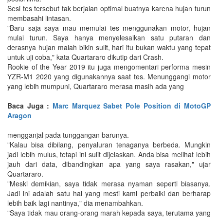
Sesi tes tersebut tak berjalan optimal buatnya karena hujan turun
membasahi lintasan.
"Baru saja saya mau memulai tes menggunakan motor, hujan
mulai turun. Saya hanya menyelesaikan satu putaran dan
derasnya hujan malah bikin sulit, hari itu bukan waktu yang tepat
untuk uji coba," kata Quartararo dikutip dari Crash.
Rookie of the Year 2019 itu juga mengomentari performa mesin
YZR-M1 2020 yang digunakannya saat tes. Menunggangi motor
yang lebih mumpuni, Quartararo merasa masih ada yang
Baca Juga :
Marc Marquez Sabet Pole Position di MotoGP
Aragon
mengganjal pada tunggangan barunya.
"Kalau bisa dibilang, penyaluran tenaganya berbeda. Mungkin
jadi lebih mulus, tetapi ini sulit dijelaskan. Anda bisa melihat lebih
jauh dari data, dibandingkan apa yang saya rasakan," ujar
Quartararo.
"Meski demikian, saya tidak merasa nyaman seperti biasanya.
Jadi ini adalah satu hal yang mesti kami perbaiki dan berharap
lebih baik lagi nantinya," dia menambahkan.
"Saya tidak mau orang-orang marah kepada saya, terutama yang