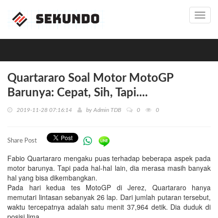
Toggl
navig
Quartararo Soal Motor MotoGP
Barunya: Cepat, Sih, Tapi....
2019-11-28 07:16:14
by
Admin TDB
0
0
Share Post
Fabio Quartararo mengaku puas terhadap beberapa aspek pada
motor barunya. Tapi pada hal-hal lain, dia merasa masih banyak
hal yang bisa dikembangkan.
Pada hari kedua tes MotoGP di Jerez, Quartararo hanya
memutari lintasan sebanyak 26 lap. Dari jumlah putaran tersebut,
waktu tercepatnya adalah satu menit 37,964 detik. Dia duduk di
posisi lima.