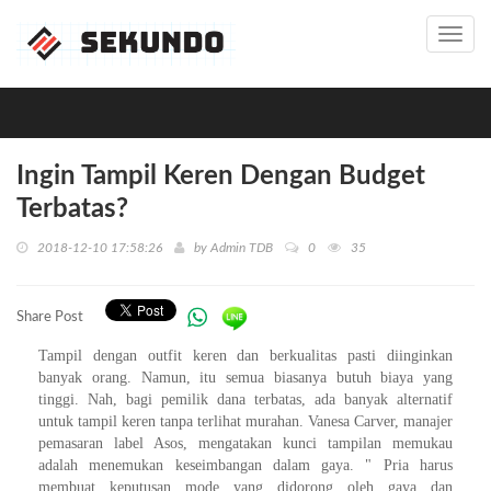
Toggl
navig
Ingin Tampil Keren Dengan Budget
Terbatas?
2018-12-10 17:58:26
by
Admin TDB
0
35
Share Post
Tampil dengan outfit keren dan berkualitas pasti diinginkan
banyak orang. Namun, itu semua biasanya butuh biaya yang
tinggi. Nah, bagi pemilik dana terbatas, ada banyak alternatif
untuk tampil keren tanpa terlihat murahan. Vanesa Carver, manajer
pemasaran label Asos, mengatakan kunci tampilan memukau
adalah menemukan keseimbangan dalam gaya. " Pria harus
membuat keputusan mode yang didorong oleh gaya dan