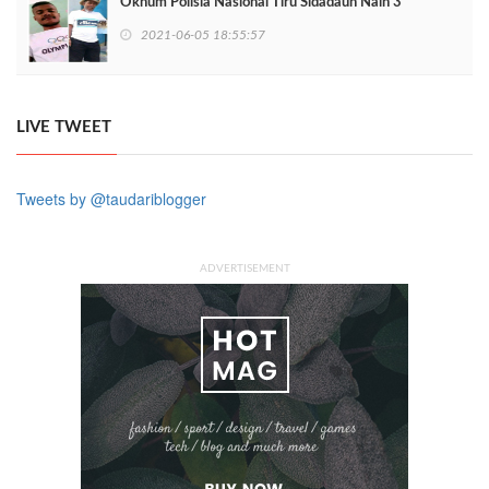
Oknum Polisia Nasional Tiru Sidadaun Nain 3
2021-06-05 18:55:57
LIVE TWEET
Tweets by @taudariblogger
ADVERTISEMENT