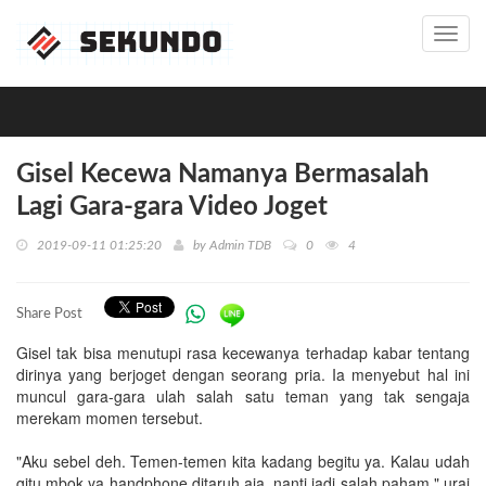
Toggl
navig
Gisel Kecewa Namanya Bermasalah
Lagi Gara-gara Video Joget
2019-09-11 01:25:20
by
Admin TDB
0
4
Share Post
Gisel tak bisa menutupi rasa kecewanya terhadap kabar tentang
dirinya yang berjoget dengan seorang pria. Ia menyebut hal ini
muncul gara-gara ulah salah satu teman yang tak sengaja
merekam momen tersebut.
"Aku sebel deh. Temen-temen kita kadang begitu ya. Kalau udah
gitu mbok ya handphone ditaruh aja, nanti jadi salah paham," urai