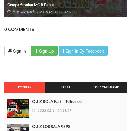
Gempa Susulan MOB Papua
https://sekundo.tl/2018-09-17 05:43:04
0 COMMENTS
Sign In
Sign Up
Sign In By Facebook
POPULAR
FOUN
TOP COMENTARIO
QUIZ BOLA Part II Telkomcel
2022-02-14 09:48:07
QUIZ LOS SALA 9898