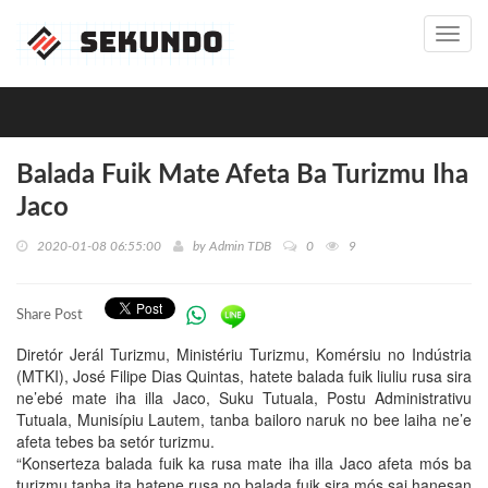
Toggl
navig
Balada Fuik Mate Afeta Ba Turizmu Iha
Jaco
2020-01-08 06:55:00
by
Admin TDB
0
9
Share Post
Diretór Jerál Turizmu, Ministériu Turizmu, Komérsiu no Indústria
(MTKI), José Filipe Dias Quintas, hatete balada fuik liuliu rusa sira
ne’ebé mate iha illa Jaco, Suku Tutuala, Postu Administrativu
Tutuala, Munisípiu Lautem, tanba bailoro naruk no bee laiha ne’e
afeta tebes ba setór turizmu.
“Konserteza balada fuik ka rusa mate iha illa Jaco afeta mós ba
turizmu tanba ita hatene rusa no balada fuik sira mós sai hanesan