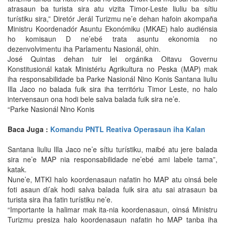
atrasaun ba turista sira atu vizita Timor-Leste liuliu ba sítiu
turístiku sira,” Diretór Jerál Turizmu ne’e dehan hafoin akompaña
Ministru Koordenadór Asuntu Ekonómiku (MKAE) halo audiénsia
ho komisaun D ne’ebé trata asuntu ekonomia no
dezenvolvimentu iha Parlamentu Nasionál, ohin.
José Quintas dehan tuir lei orgánika Oitavu Governu
Konstitusionál katak Ministériu Agrikultura no Peska (MAP) mak
iha responsabilidade ba Parke Nasionál Nino Konis Santana liuliu
Illa Jaco no balada fuik sira iha territóriu Timor Leste, no halo
intervensaun ona hodi bele salva balada fuik sira ne’e.
“Parke Nasionál Nino Konis
Baca Juga :
Komandu PNTL Reativa Operasaun iha Kalan
Santana liuliu Illa Jaco ne’e sítiu turístiku, maibé atu jere balada
sira ne’e MAP nia responsabilidade ne’ebé ami labele tama”,
katak.
Nune’e, MTKI halo koordenasaun nafatin ho MAP atu oinsá bele
foti asaun di’ak hodi salva balada fuik sira atu sai atrasaun ba
turista sira iha fatin turístiku ne’e.
“Importante la halimar mak ita-nia koordenasaun, oinsá Ministru
Turizmu presiza halo koordenasaun nafatin ho MAP tanba iha