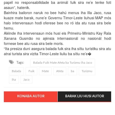
papél no responsabilidade ba animál fuik sira ne’e tenke foti
asaun”, hatenik.
Bainhira bailoron naruk no bee hahú menus iha Illa Jaco, rusa
kuaze mate barak, nune’e Governu Timor-Leste liuhusi MAP mós
halo intervensaun hodi oferese bee no ró ida atu rusa sira bele
hemu.
Aléinde iha intervensaun mós husi eis Primeiru-Ministru Kay Rala
Xanana Gusmão no ajénsia internasionál no nasionál hodi
fornese bee atu rusa sira bele moris.
“Ita presiza duni asegura balada fuik sira iha sítiu turístiku sira atu
atrai turista sira vizita Timor-Leste liuliu ba sítiu ne’e�
Tags:
Balada Fuik Mate Afeta ba Turizmu iha Jaco
Balada
Fuik
Mate
Afeta
ba
Turizmu
iha
Jaco
KONABA AUTOR
BARAK LIU HUSI AUTOR