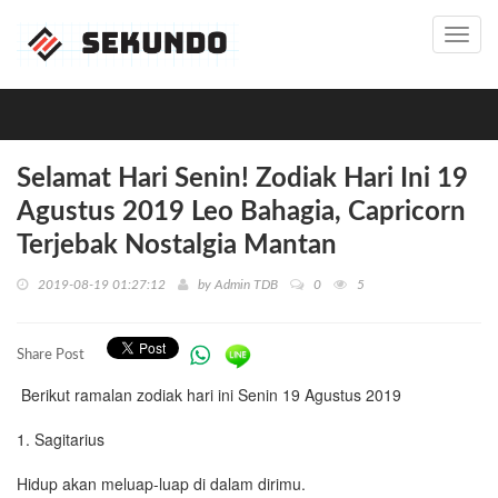
Toggl
navig
Selamat Hari Senin! Zodiak Hari Ini 19
Agustus 2019 Leo Bahagia, Capricorn
Terjebak Nostalgia Mantan
2019-08-19 01:27:12
by
Admin TDB
0
5
Share Post
Berikut ramalan zodiak hari ini Senin 19 Agustus 2019
1. Sagitarius
Hidup akan meluap-luap di dalam dirimu.