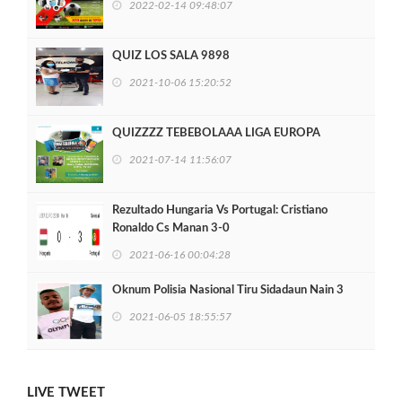
2022-02-14 09:48:07
QUIZ LOS SALA 9898
2021-10-06 15:20:52
QUIZZZZ TEBEBOLAAA LIGA EUROPA
2021-07-14 11:56:07
Rezultado Hungaria Vs Portugal: Cristiano
Ronaldo Cs Manan 3-0
2021-06-16 00:04:28
Oknum Polisia Nasional Tiru Sidadaun Nain 3
2021-06-05 18:55:57
LIVE TWEET