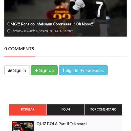
OMG!!! Ronaldo Infeksaun Coronaaaa!!! Oh Nooo!!!
https://sekundo.tl/2020-10-14 10:56:02
0 COMMENTS
Sign In
Sign Up
Sign In By Facebook
POPULAR
FOUN
TOP COMENTARIO
QUIZ BOLA Part II Telkomcel