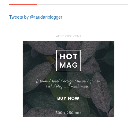
Tweets by @taudariblogger
ADVERTISEMENT