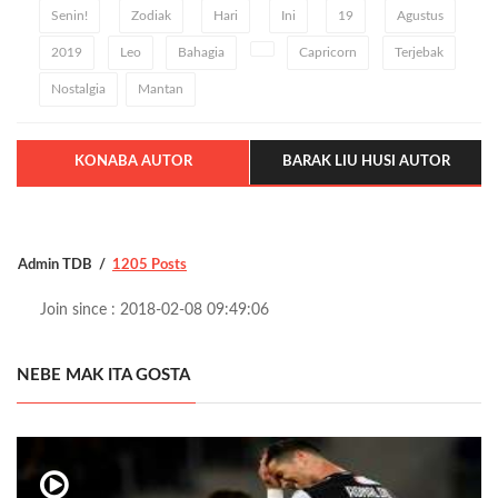
Senin!
Zodiak
Hari
Ini
19
Agustus
2019
Leo
Bahagia
Capricorn
Terjebak
Nostalgia
Mantan
KONABA AUTOR
BARAK LIU HUSI AUTOR
Admin TDB
1205 Posts
Join since : 2018-02-08 09:49:06
NEBE MAK ITA GOSTA