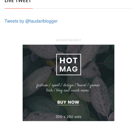
LIVE TWEET
Tweets by @taudariblogger
ADVERTISEMENT