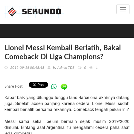
Toggl
navig
Lionel Messi Kembali Berlatih, Bakal
Comeback Di Liga Champions?
2019-09-16 00:48:48
by
Admin TDB
0
1
Share Post
Kabar baik yang ditunggu-tunggu fans Barcelona akhirnya datang
juga. Setelah absen panjang karena cedera, Lionel Messi sudah
kembali berlatih bersama rekannya. Comeback tengah pekan ini?
Messi sama sekali belum bermain sejak musim 2019/2020
dimulai. Bintang asal Argentina itu mengalami cedera paha saat
jeda kompetisi.