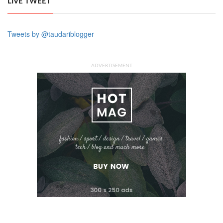
LIVE TWEET
Tweets by @taudariblogger
ADVERTISEMENT