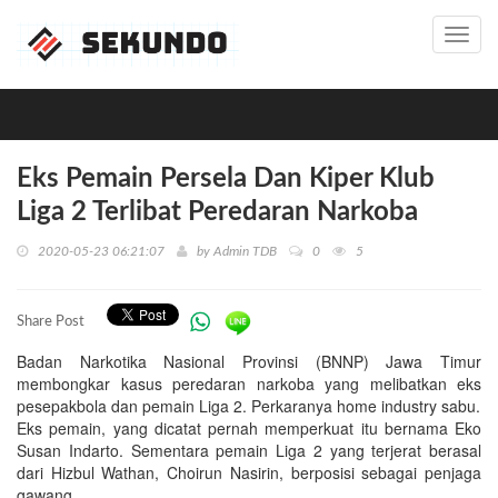
Toggl
navig
Eks Pemain Persela Dan Kiper Klub
Liga 2 Terlibat Peredaran Narkoba
2020-05-23 06:21:07
by
Admin TDB
0
5
Share Post
Badan Narkotika Nasional Provinsi (BNNP) Jawa Timur
membongkar kasus peredaran narkoba yang melibatkan eks
pesepakbola dan pemain Liga 2. Perkaranya home industry sabu.
Eks pemain, yang dicatat pernah memperkuat itu bernama Eko
Susan Indarto. Sementara pemain Liga 2 yang terjerat berasal
dari Hizbul Wathan, Choirun Nasirin, berposisi sebagai penjaga
gawang.