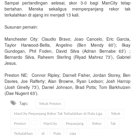
Sampai pertandingan selesai, skor 3-0 bagi ManCity tetap
bertahan. Mereka sekaligus memperpanjang rekor tak
terkalahkan di ajang ini menjadi 13 kali.
Susunan pemain:
Manchester City: Claudio Bravo; Joao Cancelo, Eric Garcia,
Taylor Harwood-Bellis, Angelino (Ben Mendy 60’); Ilkay
Gundogan, Phil Foden, David Silva (Adrian Bernabe 63’) ;
Bernardo Silva, Raheem Sterling (Riyad Mahrez 73’), Gabriel
Jesus.
Preston NE: Connor Ripley; Darnell Fisher, Jordan Storey, Ben
Davies, Joe Rafferty; Alan Browne, Ryan Ledson; Josh Harrop
(Josh Ginelly 73’), Daniel Johnson, Brad Potts; Tom Barkhuizen
(Dae Nugent 63’).
Tags:
Tekuk Preston
ManCity Perpanjang Rekor Tak Terkalahkan di Piala Liga
Tekuk
Preston
ManCity
Perpanjang
Rekor
Tak
Terkalahkan
di
Piala
Liga