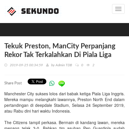
Toggl
navig
Tekuk Preston, ManCity Perpanjang
Rekor Tak Terkalahkan Di Piala Liga
2019-09-25 00:34:59
by
Admin TDB
0
2
Share Post
Manchester City sukses lolos dari babak ketiga Piala Liga Inggris.
Mereka mampu melangkahi lawannya, Preston North End dalam
pertandingan di deepdale Stadium, Selasa 24 September 2019,
atau Rabu dini hari waktu Indonesia.
The Citizens tampil perkasa. Bermain di kandang lawan, mereka
menang telak 3-0. Bahkan tim asuhan Pep Guardiola sudah