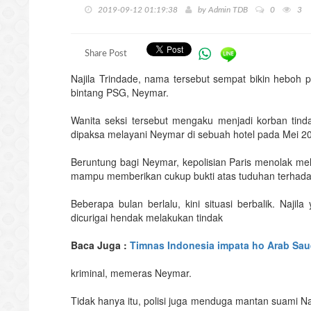
2019-09-12 01:19:38
by
Admin TDB
0
3
Share Post
Najila Trindade, nama tersebut sempat bikin heboh 
bintang PSG, Neymar.
Wanita seksi tersebut mengaku menjadi korban ti
dipaksa melayani Neymar di sebuah hotel pada Mei 20
Beruntung bagi Neymar, kepolisian Paris menolak mela
mampu memberikan cukup bukti atas tuduhan terhadap
Beberapa bulan berlalu, kini situasi berbalik. Naj
dicurigai hendak melakukan tindak
Baca Juga :
Timnas Indonesia impata ho Arab Sau
kriminal, memeras Neymar.
Tidak hanya itu, polisi juga menduga mantan suami Naj