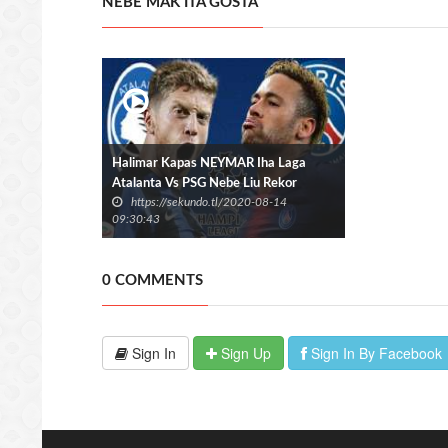
NEBE MAK ITA GOSTA
Halimar Kapas NEYMAR Iha Laga
Atalanta Vs PSG Nebe Liu Rekor
https://sekundo.tl/2020-08-14
MESSI
09:30:43
0 COMMENTS
Sign In
Sign Up
Sign In By Facebook