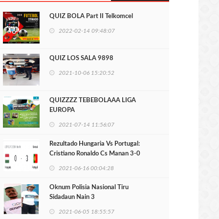
QUIZ BOLA Part II Telkomcel
2022-02-14 09:48:07
QUIZ LOS SALA 9898
2021-10-06 15:20:52
QUIZZZZ TEBEBOLAAA LIGA
EUROPA
2021-07-14 11:56:07
Rezultado Hungaria Vs Portugal:
Cristiano Ronaldo Cs Manan 3-0
2021-06-16 00:04:28
Oknum Polisia Nasional Tiru
Sidadaun Nain 3
2021-06-05 18:55:57