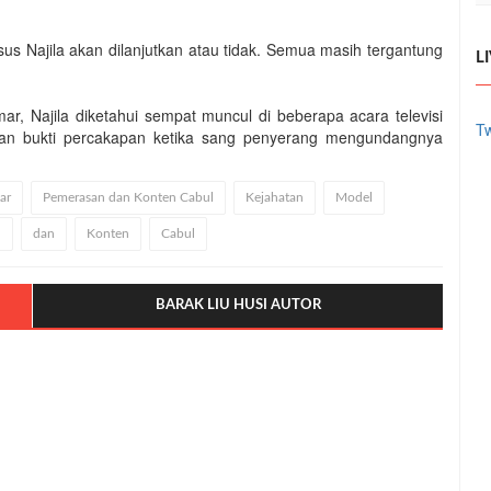
us Najila akan dilanjutkan atau tidak. Semua masih tergantung
L
, Najila diketahui sempat muncul di beberapa acara televisi
Tw
an bukti percakapan ketika sang penyerang mengundangnya
ar
Pemerasan dan Konten Cabul
Kejahatan
Model
n
dan
Konten
Cabul
BARAK LIU HUSI AUTOR