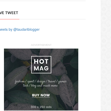
IVE TWEET
eets by @taudariblogger
ADVERTISEMENT