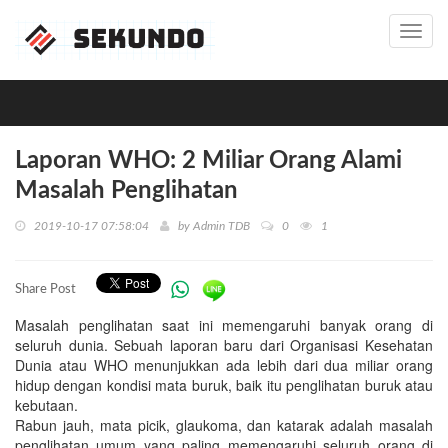
Toggl
navig
Laporan WHO: 2 Miliar Orang Alami
Masalah Penglihatan
2019-10-17 07:58:04
by
Admin TDB
0
1
Share Post
Masalah penglihatan saat ini memengaruhi banyak orang di
seluruh dunia. Sebuah laporan baru dari Organisasi Kesehatan
Dunia atau WHO menunjukkan ada lebih dari dua miliar orang
hidup dengan kondisi mata buruk, baik itu penglihatan buruk atau
kebutaan.
Rabun jauh, mata picik, glaukoma, dan katarak adalah masalah
penglihatan umum yang paling memengaruhi seluruh orang di