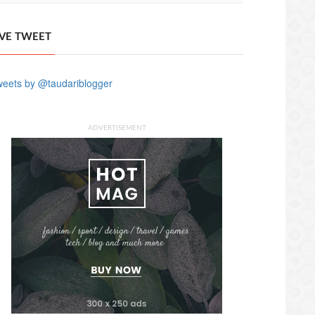
IVE TWEET
eets by @taudariblogger
ADVERTISEMENT