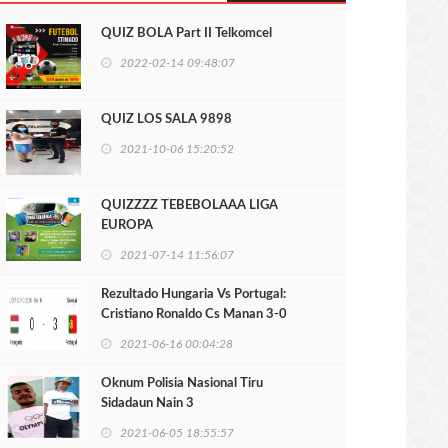
QUIZ BOLA Part II Telkomcel
2022-02-14 09:48:07
QUIZ LOS SALA 9898
2021-10-06 15:20:52
QUIZZZZ TEBEBOLAAA LIGA
EUROPA
2021-07-14 11:56:07
Rezultado Hungaria Vs Portugal:
Cristiano Ronaldo Cs Manan 3-0
2021-06-16 00:04:28
Oknum Polisia Nasional Tiru
Sidadaun Nain 3
2021-06-05 18:55:57