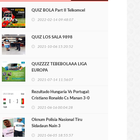
QUIZ BOLA Part II Telkomcel
2022-02-14 09:48:07
QUIZ LOS SALA 9898
2021-10-06 15:20:52
QUIZZZZ TEBEBOLAAA LIGA
EUROPA
2021-07-14 11:56:07
Rezultado Hungaria Vs Portugal:
Cristiano Ronaldo Cs Manan 3-0
2021-06-16 00:04:28
Oknum Polisia Nasional Tiru
Sidadaun Nain 3
2021-06-05 18:55:57