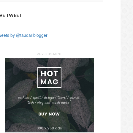
IVE TWEET
eets by @taudariblogger
ADVERTISEMENT