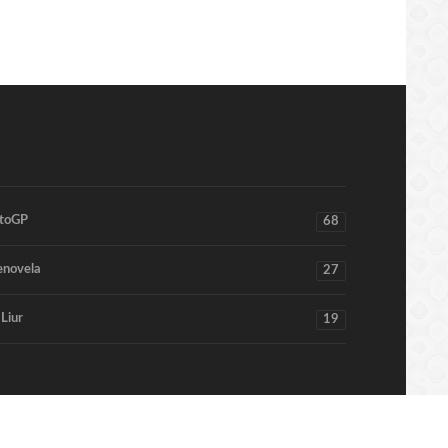
toGP
68
enovela
27
 Liur
19