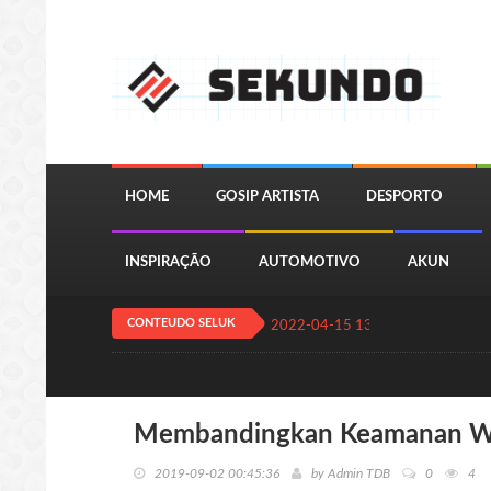
HOME
GOSIP ARTISTA
DESPORTO
INSPIRAÇÃO
AUTOMOTIVO
AKUN
CONTEUDO SELUK
2022-04-15 13:24:11
QUIZ JOGA
Membandingkan Keamanan Wha
2019-09-02 00:45:36
by
Admin TDB
0
4