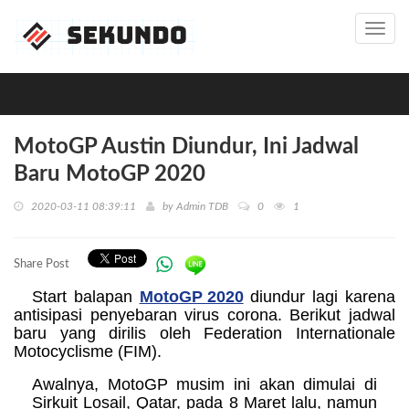
Toggl
navig
MotoGP Austin Diundur, Ini Jadwal
Baru MotoGP 2020
2020-03-11 08:39:11
by
Admin TDB
0
1
Share Post
Start balapan
MotoGP 2020
diundur lagi karena
antisipasi penyebaran virus corona. Berikut jadwal
baru yang dirilis oleh Federation Internationale
Motocyclisme (FIM).
Awalnya, MotoGP musim ini akan dimulai di
Sirkuit Losail, Qatar, pada 8 Maret lalu, namun