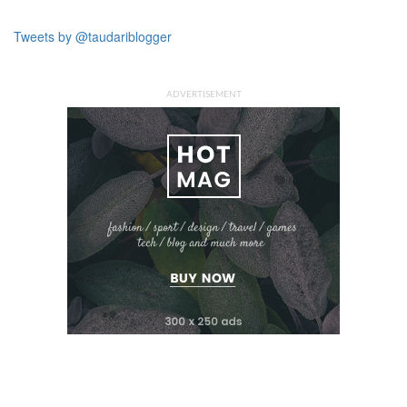
Tweets by @taudariblogger
ADVERTISEMENT