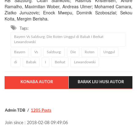
RB Salzburg: Cican Stankovic; Rasmus Kristensen, Andre
Ramalho, Maximilian Wober, Andreas Ulmer; Mohamed Camara,
Zlatko Junuzovic; Enock Mwepu, Dominik Szoboszlai; Sekou
Koita, Mergim Berisha.
Tags:
Bayern Vs Salzburg: Die Roten Unggul di Babak I Berkat
Lewandowski
Bayern
Vs
Salzburg:
Die
Roten
Unggul
di
Babak
I
Berkat
Lewandowski
KONABA AUTOR
BARAK LIU HUSI AUTOR
Admin TDB
1205 Posts
Join since : 2018-02-08 09:49:06