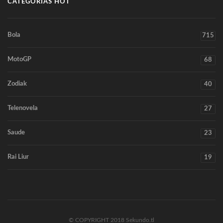
CATEGORIAS HOT
Bola
715
MotoGP
68
Zodiak
40
Telenovela
27
Saude
23
Rai Liur
19
© COPYRIGHT 2018 Sekundo.tl