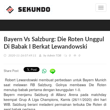
Toggl
navig
Bayern Vs Salzburg: Die Roten Unggul
Di Babak I Berkat Lewandowski
2020-11-26 07:49:11
by
Admin TDB
0
0
Share Post
Robert Lewandowski membuat perbedaan untuk Bayern Munich
saat melawan RB Salzburg. Golnya membawa Die Roten
menutup babak pertama dengan keunggulan 1-0.
Bayern menjamu Salzburg di Allianz Arena pada matchday
keempat Grup A Liga Champions, Kamis (26/11/2020) dini hari
WIB. Salzburg berani meladeni permainan terbuka Die Roten di
awal babak pertama.