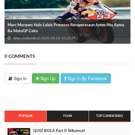
Marc Marques Halo Lalais Processo Recuperasaun Antes Atu Aama
Ba MotoGP Ceko
https://sekundo.tl/2020-08-03 10:25:59
0 COMMENTS
Sign In
Sign Up
Sign In By Facebook
POPULAR
FOUN
TOP COMENTARIO
QUIZ BOLA Part II Telkomcel