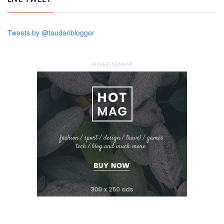
Tweets by @taudariblogger
ADVERTISEMENT