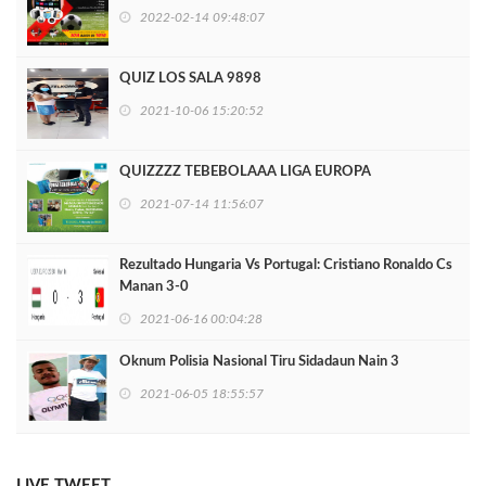
2022-02-14 09:48:07
QUIZ LOS SALA 9898
2021-10-06 15:20:52
QUIZZZZ TEBEBOLAAA LIGA EUROPA
2021-07-14 11:56:07
Rezultado Hungaria Vs Portugal: Cristiano Ronaldo Cs
Manan 3-0
2021-06-16 00:04:28
Oknum Polisia Nasional Tiru Sidadaun Nain 3
2021-06-05 18:55:57
LIVE TWEET