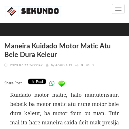
Toggl
navig
Maneira Kuidado Motor Matic Atu
Bele Dura Keleur
2020-07-11 16:22:42
by
Admin TDB
0
5
Share Post
Kuidado motor matic, halo manutensaun
bebeik ba motor matic atu nune motor bele
dura keleur, ba motor foun ou tuan. Tuir
mai ita hare maneira saida deit mak presija