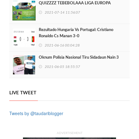
QUIZZZZ TEBEBOLAAA LIGA EUROPA
2021-07-14 11:56:07
Rezultado Hungaria Vs Portugal: Cristiano
Ronaldo Cs Manan 3-0
2021-06-16 00:04:28
Oknum Polisia Nasional Tiru Sidadaun Nain 3
2021-06-05 18:55:57
LIVE TWEET
Tweets by @taudariblogger
ADVERTISEMENT