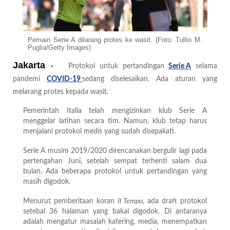
Pemain Serie A dilarang protes ke wasit. (Foto: Tullio M.
Puglia/Getty Images)
Jakarta
-
Protokol untuk pertandingan
Serie A
selama
pandemi
COVID-19
sedang diselesaikan. Ada aturan yang
melarang protes kepada wasit.
Pemerintah Italia telah mengizinkan klub Serie A
menggelar latihan secara tim. Namun, klub tetap harus
menjalani protokol medis yang sudah disepakati.
Serie A musim 2019/2020 direncanakan bergulir lagi pada
pertengahan Juni, setelah sempat terhenti salam dua
bulan. Ada beberapa protokol untuk pertandingan yang
masih digodok.
Menurut pemberitaan koran
Il Tempo
, ada draft protokol
setebal 36 halaman yang bakal digodok. Di antaranya
adalah mengatur masalah katering, media, menempatkan