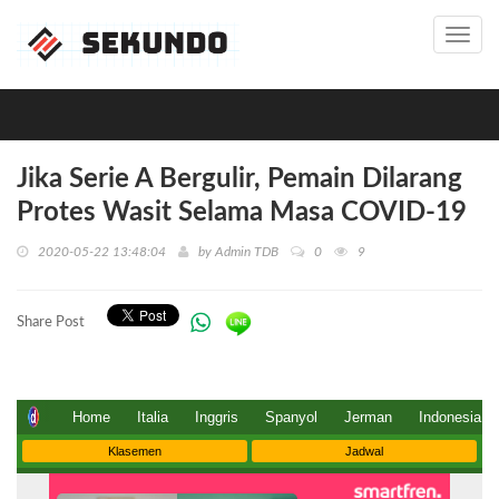
LIVE TV
Toggl
navig
Jika Serie A Bergulir, Pemain Dilarang
Protes Wasit Selama Masa COVID-19
2020-05-22 13:48:04
by
Admin TDB
0
9
Share Post
Home
Italia
Inggris
Spanyol
Jerman
Indonesia
Klasemen
Jadwal