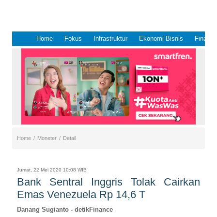
Home
Fokus
Infrastruktur
Ekonomi Bisnis
Finansi
Home
/
Moneter
/
Detail
Jumat, 22 Mei 2020 10:08 WIB
Bank Sentral Inggris Tolak Cairkan
Emas Venezuela Rp 14,6 T
Danang Sugianto
- detikFinance