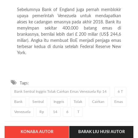
Sebelumnya Bank of England juga pernah memblokir
upaya pemerintah Venezuela untuk mendapatkan
akses ke cadangan emasnya pada akhir 2018. Bank itu
menyimpan sekitar 400.000 batang emas di
brankasnya, bernilai lebih dari £ 200 miliar (US$ 244,6
miliar). Angka itu membuat BoE menjadi penjaga emas
terbesar kedua di dunia setelah Federal Reserve New
York.
Tags:
Bank Sentral Inggris Tolak Cairkan Emas Venezuela Rp 14
6 T
Bank
Sentral
Inggris
Tolak
Cairkan
Emas
Venezuela
Rp
14
6
T
KONABA AUTOR
BARAK LIU HUSI AUTOR