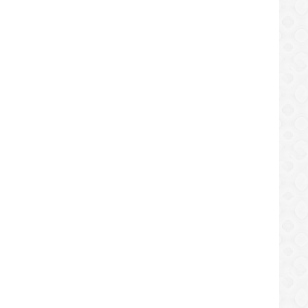
arak Hetan REZULTADO Togel Via
Motivasaun Pop Gardiola Hodi " Sunu"
S
Nia EKIPA Espirito Nebe Grava Iha
ttps://sekundo.tl/2020-08-01
https://sekundo.tl/2020-08-31
Camera!!
8:49
09:40:13