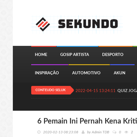
HOME
GOSIP ARTISTA
DESPORTO
INSPIRAÇÃO
AUTOMOTIVO
AKUN
CONTEUDO SELUK
2022-04-15 13:24:11
QUIZ JOGA
6 Pemain Ini Pernah Kena Kr
2020-02-13 08:23:08
by
Admin TDB
0
2