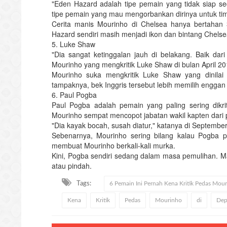
"Eden Hazard adalah tipe pemain yang tidak siap s
tipe pemain yang mau mengorbankan dirinya untuk tim
Cerita manis Mourinho di Chelsea hanya bertahan 
Hazard sendiri masih menjadi ikon dan bintang Chelse
5. Luke Shaw
"Dia sangat ketinggalan jauh di belakang. Baik dari
Mourinho yang mengkritik Luke Shaw di bulan April 20
Mourinho suka mengkritik Luke Shaw yang dinilai
tampaknya, bek Inggris tersebut lebih memilih enggan 
6. Paul Pogba
Paul Pogba adalah pemain yang paling sering dikr
Mourinho sempat mencopot jabatan wakil kapten dari p
"Dia kayak bocah, susah diatur," katanya di Septembe
Sebenarnya, Mourinho sering bilang kalau Pogba 
membuat Mourinho berkali-kali murka.
Kini, Pogba sendiri sedang dalam masa pemulihan. 
atau pindah.
Tags:
6 Pemain Ini Pernah Kena Kritik Pedas Mo
Kena
Kritik
Pedas
Mourinho
di
Dep