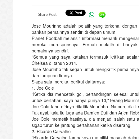
Share Post
Jose Mourinho adalah pelatih yang terkenal dengan 
bahkan pemainnya sendiri di depan umum.
Planet Football melansir informasi menarik mengena
mereka meresponsnya. Pernah melatih di banyak k
pemainnya sendiri.
"Semua yang saya katakan termasuk kritikan adala
Chelsea di tahun 2014.
Jose Mourinho tak segan untuk mengkritik pemainnya
dan tumpuan timnya.
Siapa saja mereka, berikut daftarnya:
1. Joe Cole
"Ketika dia mencetak gol, pertandingan selesai u
untuk bertahan, saya hanya punya 10," terang Mourin
Joe Cole tahu dirinya dikritik Mourinho. Namun, dia t
Tak ayal, kala itu juga ada Damien Duff dan Arjen R
Joe Cole memetik hasilnya, dia menjadi salah satu 
sigap turun ke jantung pertahanan ketika diserang.
2. Ricardo Carvalho
"Ricardo Carvalho tampaknya memiliki masalah dalam