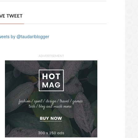
IVE TWEET
eets by @taudariblogger
ADVERTISEMENT