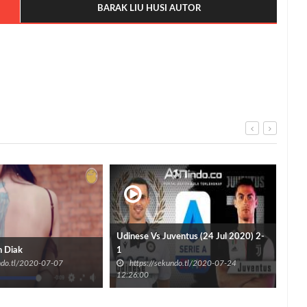
BARAK LIU HUSI AUTOR
Udinese Vs Juventus (24 Jul 2020) 2-
Hak
n Diak
1
SM
undo.tl/2020-07-07
https://sekundo.tl/2020-07-24
h
12:26:00
08:5