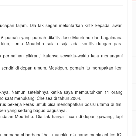
ucapan tajam. Dia tak segan melontarkan kritik kepada lawan
i 6 pemain yang pernah dikritik Jose Mourinho dan bagaimana
lub, tentu Mourinho selalu saja ada konflik dengan para
h permainan pikiran," katanya sewaktu-waktu kala menangani
 sendiri di depan umum. Meskipun, pemain itu merupakan ikon
ntuknya. Namun setelahnya ketika saya membutuhkan 11 orang
ho saat menukangi Chelsea di tahun 2004.
erus bekerja keras untuk bisa mendapatkan posisi utama di tim.
obben yang sedang bagus-bagusnya.
andalan Mourinho. Dia tak hanya lincah di depan gawang, tapi
 memahami berbagai hal, mungkin dia harus menjalani tes IQ,