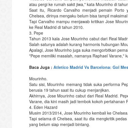
atau pergi ke rumah sakit jiwa," kata Mourinho di tahu
Saat itu, Ricardo Carvalho menjadi pemain Porto
Chelsea, dirinya mengaku belum bisa tampil maksimal
Tapi Carvalho mampu menjawab kritikan Jose Mourin
ke Real Madrid di tahun 2010.
3. Pepe
Tahun 2013 kala Jose Mourinho cabut dari Real Madrid
Salah satunya adalah kurang harmonis hubungan Mour
Apalagi, Jose Mourinho juga suka mengorbitkan pemain
"Pepe memiliki masalah, namanya Raphael Varane," k
Baca Juga :
Atletico Madrid Vs Barcelona: Gol Me
Mourinho.
Satu sisi, Mourinho memang tidak suka performa Pep
berusia 19 tahun saat itu cukup menjanjikan.
Akhirnya, Jose Mourinho cabut dari Real Madrid. Pe
Varane, dia kini masih jadi tembok kokoh pertahanan
4. Eden Hazard
Musim 2013/2014, Jose Mourinho kembali ke Chelsea. 
Tapi selama di Chelsea, saat itu dia mengkritik pe
yang belum siap menjadi bintang.