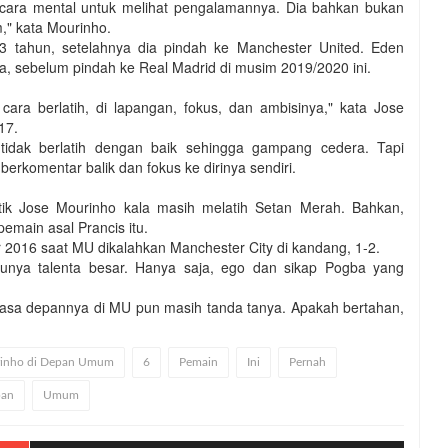
ecara mental untuk melihat pengalamannya. Dia bahkan bukan
," kata Mourinho.
3 tahun, setelahnya dia pindah ke Manchester United. Eden
a, sebelum pindah ke Real Madrid di musim 2019/2020 ini.
 cara berlatih, di lapangan, fokus, dan ambisinya," kata Jose
17.
 tidak berlatih dengan baik sehingga gampang cedera. Tapi
berkomentar balik dan fokus ke dirinya sendiri.
itik Jose Mourinho kala masih melatih Setan Merah. Bahkan,
emain asal Prancis itu.
r 2016 saat MU dikalahkan Manchester City di kandang, 1-2.
punya talenta besar. Hanya saja, ego dan sikap Pogba yang
Masa depannya di MU pun masih tanda tanya. Apakah bertahan,
urinho di Depan Umum
6
Pemain
Ini
Pernah
an
Umum