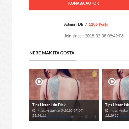
KONABA AUTOR
Admin TDB
1205 Posts
Join since : 2018-02-08 09:49:06
NEBE MAK ITA GOSTA
Tips Hetan Isin Diak
Tips Hetan Isi
https://sekundo.tl/2020-07-07
https://sek
11:14:11
12:26:35