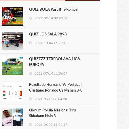
QUIZ BOLA Part II Telkomcel
2022-02-14 09:48:07
QUIZ LOS SALA 9898
2021-10-06 15:20:52
QUIZZZZ TEBEBOLAAA LIGA
EUROPA
2021-07-14 11:56:07
Rezultado Hungaria Vs Portugal:
Cristiano Ronaldo Cs Manan 3-0
2021-06-16 00:04:28
Oknum Polisia Nasional Tiru
Sidadaun Nain 3
2021-06-05 18:55:57