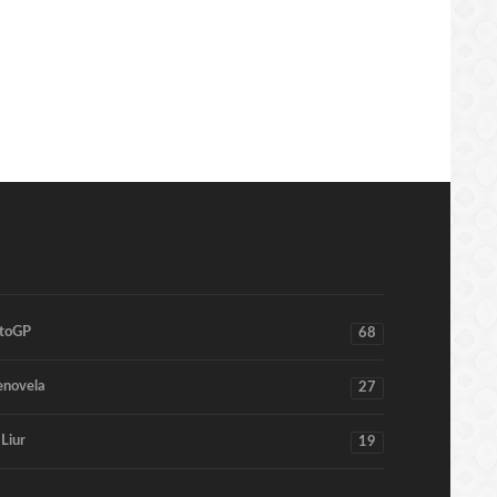
toGP
68
enovela
27
 Liur
19