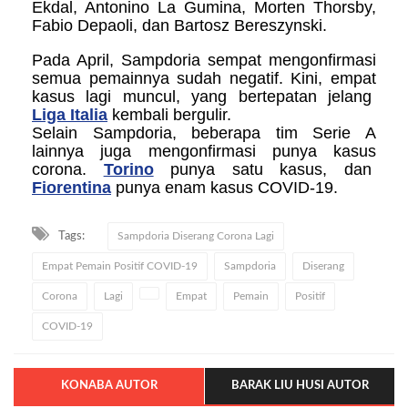
Ekdal, Antonino La Gumina, Morten Thorsby,
Fabio Depaoli, dan Bartosz Bereszynski.
Pada April, Sampdoria sempat mengonfirmasi
semua pemainnya sudah negatif. Kini, empat
kasus lagi muncul, yang bertepatan jelang
Liga Italia
kembali bergulir.
Selain Sampdoria, beberapa tim Serie A
lainnya juga mengonfirmasi punya kasus
corona.
Torino
punya satu kasus, dan
Fiorentina
punya enam kasus COVID-19.
Tags:
Sampdoria Diserang Corona Lagi
Empat Pemain Positif COVID-19
Sampdoria
Diserang
Corona
Lagi
Empat
Pemain
Positif
COVID-19
KONABA AUTOR
BARAK LIU HUSI AUTOR