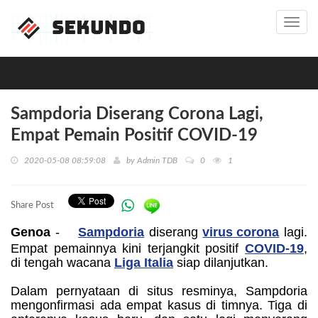
Toggl
navig
Sampdoria Diserang Corona Lagi,
Empat Pemain Positif COVID-19
2020-05-08 08:59:08
by
Admin TDB
0
1
Share Post
Genoa
-
Sampdoria
diserang
virus corona
lagi.
Empat pemainnya kini terjangkit positif
COVID-19
,
di tengah wacana
Liga Italia
siap dilanjutkan.
Dalam pernyataan di situs resminya, Sampdoria
mengonfirmasi ada empat kasus di timnya. Tiga di