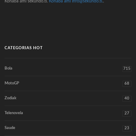
Konaba ami sekundo.tl.
Konaba ami info@sekundo.tl.
.
CATEGORIAS HOT
Bola
715
MotoGP
68
Zodiak
40
Telenovela
27
Saude
23