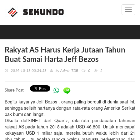
Toggl
navig
Rakyat AS Harus Kerja Jutaan Tahun
Buat Samai Harta Jeff Bezos
2019-10-13 00:34:53
by
Admin TDB
0
2
Share Post
Begitu kayanya Jeff Bezos , orang paling berduit di dunia saat ini,
sehingga selisih hartanya dengan rata-rata orang Amerika Serikat
bak bumi dan langit.
Dikutip detikINET dari Quartz, rata-rata pendapatan tahunan
rakyat AS pada tahun 2018 adalah USD 46.800. Untuk mencapai
kekayaan USD 1 miliar saja, mereka butuh waktu lebih dari 21
ribu tahun. Itu adalah jangka waktu manusia berkembang dari