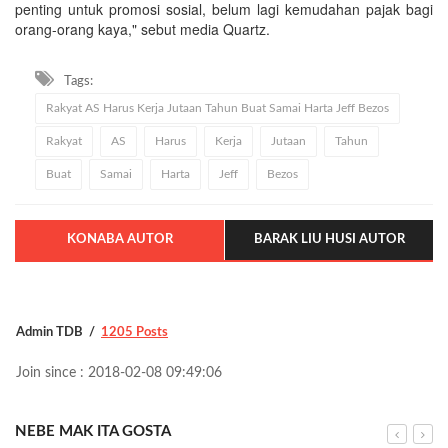
penting untuk promosi sosial, belum lagi kemudahan pajak bagi
orang-orang kaya," sebut media Quartz.
Tags:
Rakyat AS Harus Kerja Jutaan Tahun Buat Samai Harta Jeff Bezos
Rakyat
AS
Harus
Kerja
Jutaan
Tahun
Buat
Samai
Harta
Jeff
Bezos
KONABA AUTOR
BARAK LIU HUSI AUTOR
Admin TDB
1205 Posts
Join since : 2018-02-08 09:49:06
NEBE MAK ITA GOSTA