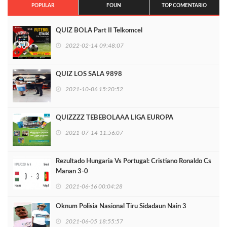
POPULAR
FOUN
TOP COMENTARIO
QUIZ BOLA Part II Telkomcel
2022-02-14 09:48:07
QUIZ LOS SALA 9898
2021-10-06 15:20:52
QUIZZZZ TEBEBOLAAA LIGA EUROPA
2021-07-14 11:56:07
Rezultado Hungaria Vs Portugal: Cristiano Ronaldo Cs
Manan 3-0
2021-06-16 00:04:28
Oknum Polisia Nasional Tiru Sidadaun Nain 3
2021-06-05 18:55:57