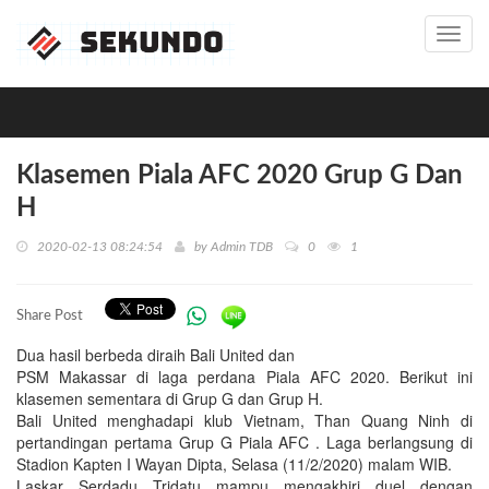
Toggl
navig
Klasemen Piala AFC 2020 Grup G Dan
H
2020-02-13 08:24:54
by
Admin TDB
0
1
Share Post
Dua hasil berbeda diraih Bali United dan
PSM Makassar di laga perdana Piala AFC 2020. Berikut ini
klasemen sementara di Grup G dan Grup H.
Bali United menghadapi klub Vietnam, Than Quang Ninh di
pertandingan pertama Grup G Piala AFC . Laga berlangsung di
Stadion Kapten I Wayan Dipta, Selasa (11/2/2020) malam WIB.
Laskar Serdadu Tridatu mampu mengakhiri duel dengan