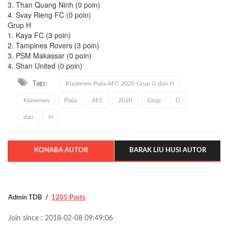
3. Than Quang Ninh (0 poin)
4. Svay Rieng FC (0 poin)
Grup H
1. Kaya FC (3 poin)
2. Tampines Rovers (3 poin)
3. PSM Makassar (0 poin)
4. Shan United (0 poin)
Tags:
Klasemen Piala AFC 2020 Grup G dan H
Klasemen
Piala
AFC
2020
Grup
G
dan
H
KONABA AUTOR
BARAK LIU HUSI AUTOR
Admin TDB
1205 Posts
Join since : 2018-02-08 09:49:06