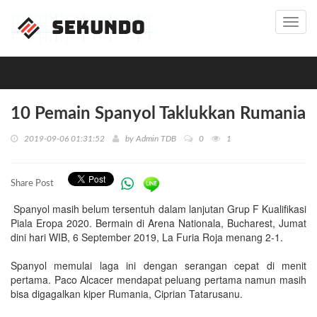
Toggl
navig
10 Pemain Spanyol Taklukkan Rumania
2019-09-06 01:31:52
by
Admin TDB
0
1
Share Post
Spanyol masih belum tersentuh dalam lanjutan Grup F Kualifikasi
Piala Eropa 2020. Bermain di Arena Nationala, Bucharest, Jumat
dini hari WIB, 6 September 2019, La Furia Roja menang 2-1.
Spanyol memulai laga ini dengan serangan cepat di menit
pertama. Paco Alcacer mendapat peluang pertama namun masih
bisa digagalkan kiper Rumania, Ciprian Tatarusanu.