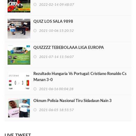
2022-02-14 09:48:07
QUIZ LOS SALA 9898
2021-10-06 15:20:52
QUIZZZZ TEBEBOLAAA LIGA EUROPA
2021-07-14 11:56:07
Rezultado Hungaria Vs Portugal: Cristiano Ronaldo Cs
Manan 3-0
2021-06-16 00:04:28
Oknum Polisia Nasional Tiru Sidadaun Nain 3
2021-06-05 18:55:57
LIVE TWEET