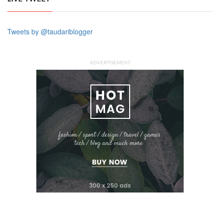
Tweets by @taudariblogger
ADVERTISEMENT