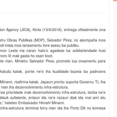
ion Agency (JICA), Kinta (13/9/2018), entrega ofisialmente ona
nistru Obras Publikas (MOP), Salvador Pires, no akompaña mos
di inisia mos lansamentu livre asesu ba publiku.
Timor Leste nia naran hato’o agadese ba solidariendade husi
ro III mak gasta ho osan boot.
nte nian, Ministru Salvador Pires, promete tua orsamentu para
 hatudu katak, ponte ne’e iha kualidade bazeia ba padroens
 Minami, reafirma katak, Japaun prontu suporta Governu TL iha
L nian iha dezenvolvimentu infra-estrutura.
area prioridade mak dezenvolvimentu infra-estrutura, tanba ne’e
eidauk sufisiente, entaun ida ne’e razaun diak ida mai ami atu
’e,” hateten Embaixador Hiroshi Minami.
ra-estrutura terminal ferry nian ida iha Porto Dili no komesa