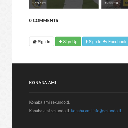
17:37:28
12:33:18
0 COMMENTS
Sign In
Sign Up
Sign In By Facebook
KONABA AMI
Konaba ami sekundo.tl.
Konaba ami sekundo.tl.
Konaba ami info@sekundo.tl.
.