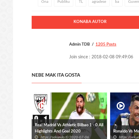
Ona
Publiku
TL
agradese
ba
Guver
KONABA AUTOR
Admin TDB
1205 Posts
Join since : 2018-02-08 09:49:06
NEBE MAK ITA GOSTA
Real Madrid Vs Athletic Bilbao 1 - 0 All
Highlights And Goal 2020
Ronaldo Vs M
https://sekundo.tl/2020-07-06
https://sek