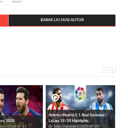
no
Japaun
BARAK LIU HUSI AUTOR
Atletico Madrid 1-1 Real Sociedad |
Juv
essi 2020
LaLiga 19/20 Highlights
All 
undo.tl/2020-07-15
https://sekundo.tl/2020-07-20
h