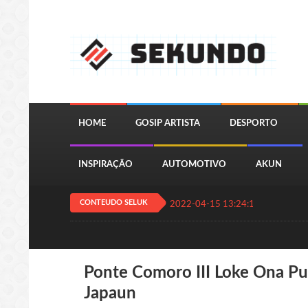
HOME
GOSIP ARTISTA
DESPORTO
INSPIRAÇÃO
AUTOMOTIVO
AKUN
CONTEUDO SELUK
2022-04-15 13:24:11
QUIZ JOGA
Ponte Comoro III Loke Ona Pu
Japaun