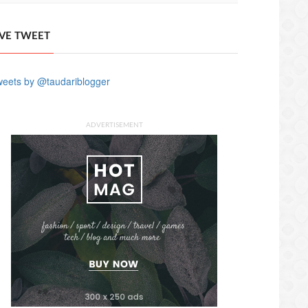
IVE TWEET
eets by @taudariblogger
ADVERTISEMENT