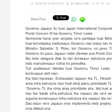
2018-09-16 04:17:46
by
Admin TDB
0
15
Share Post
Governu Japaun liu husi Japan International Corporat
Ponte Comoro III ba Governu Timor Leste.
Serimonia hand over simples ne’e partisipa husi Mi
husi konvidadus instituisaun Governu nian balun tan ho
Ministru Salvador S. Pires, lori Governu no povu 
Governu ho povu Japaun nebé oferese ona Ponte Como
Atu bele asegura diak liu tan durasaun estrutura po
halo manutensaun rutina ho periodika.
Tuir avaliasaun teknika husi Governu Timor Leste
kontrusaun sivil nian.
Iha fatin hanesan, Embaxador Japaun iha TL, Hiroshi
area infra-estrutura nian hodi atinji planu prioridade T
“Governu TL iha ninia area prioridade sira. Ida husi 
hau fiar katak infra-estrutura iha nasaun ida ne’e s
suporta konstrusaun infra-estrutura iha nasaun ida ne
Dau-daun ne’e Japaun mos implementa hela projetu inf
mos diskuti ona