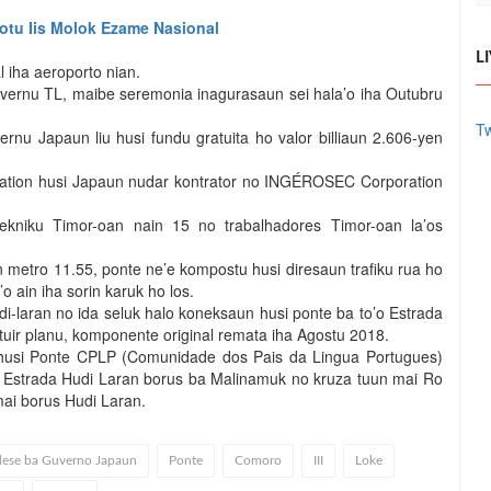
otu Iis Molok Ezame Nasional
L
iha aeroporto nian.
vernu TL, maibe seremonia inagurasaun sei hala’o iha Outubru
Tw
rnu Japaun liu husi fundu gratuita ho valor billiaun 2.606-yen
ation husi Japaun nudar kontrator no INGÉROSEC Corporation
ekniku Timor-oan nain 15 no trabalhadores Timor-oan la’os
 metro 11.55, ponte ne’e kompostu husi diresaun trafiku rua ho
 ain iha sorin karuk ho los.
i-laran no ida seluk halo koneksaun husi ponte ba to’o Estrada
tuir planu, komponente original remata iha Agostu 2018.
0 husi Ponte CPLP (Comunidade dos Pais da Lingua Portugues)
husi Estrada Hudi Laran borus ba Malinamuk no kruza tuun mai Ro
ai borus Hudi Laran.
adese ba Guverno Japaun
Ponte
Comoro
III
Loke