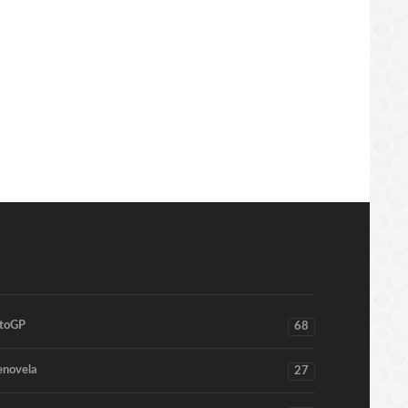
1:57
12:04:38
toGP
68
enovela
27