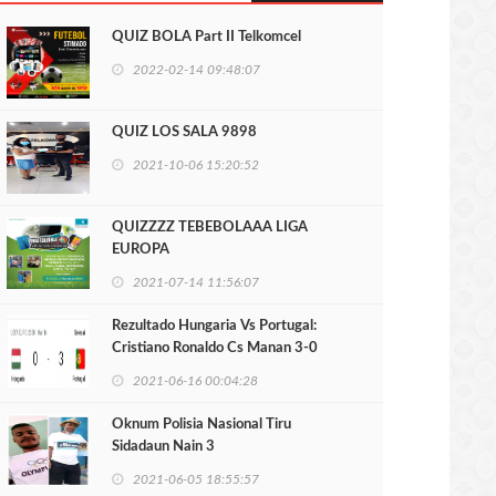
QUIZ BOLA Part II Telkomcel
2022-02-14 09:48:07
QUIZ LOS SALA 9898
2021-10-06 15:20:52
QUIZZZZ TEBEBOLAAA LIGA
EUROPA
2021-07-14 11:56:07
Rezultado Hungaria Vs Portugal:
Cristiano Ronaldo Cs Manan 3-0
2021-06-16 00:04:28
Oknum Polisia Nasional Tiru
Sidadaun Nain 3
2021-06-05 18:55:57