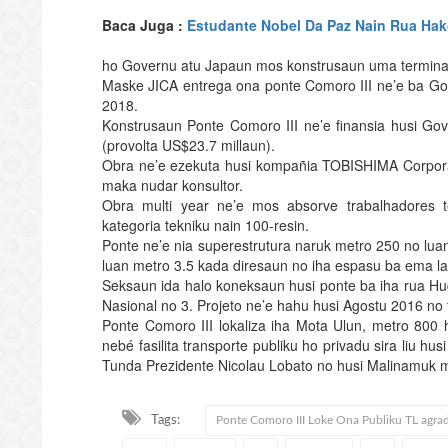
Baca Juga :
Estudante Nobel Da Paz Nain Rua Hak
ho Governu atu Japaun mos konstrusaun uma terminal 
Maske JICA entrega ona ponte Comoro III ne’e ba Go
2018.
Konstrusaun Ponte Comoro III ne’e finansia husi Gove
(provolta US$23.7 millaun).
Obra ne’e ezekuta husi kompañia TOBISHIMA Corpor
maka nudar konsultor.
Obra multi year ne’e mos absorve trabalhadores t
kategoria tekniku nain 100-resin.
Ponte ne’e nia superestrutura naruk metro 250 no luan
luan metro 3.5 kada diresaun no iha espasu ba ema la’o
Seksaun ida halo koneksaun husi ponte ba iha rua Hud
Nasional no 3. Projeto ne’e hahu husi Agostu 2016 no 
Ponte Comoro III lokaliza iha Mota Ulun, metro 80
nebé fasilita transporte publiku ho privadu sira liu 
Tunda Prezidente Nicolau Lobato no husi Malinamuk m
Tags:
Ponte Comoro III Loke Ona Publiku TL agr