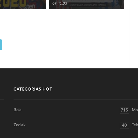
09:41:33
11:3
CATEGORIAS HOT
Bola
Mo
715
Zodiak
Tel
40