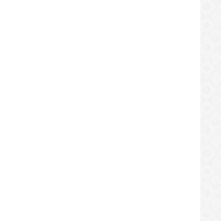
entus Vs Sampdoria (28/07/2020)
Hi-lights & Goals
MESSI Tanis Los..Barcelonistas Triste..
ttps://sekundo.tl/2020-07-29
https://sekundo.tl/2020-08-15