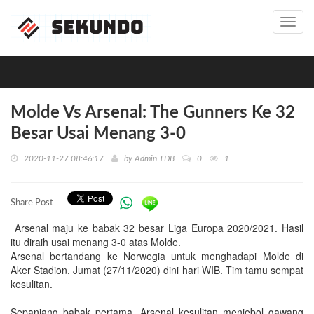
Toggl
navig
Molde Vs Arsenal: The Gunners Ke 32
Besar Usai Menang 3-0
2020-11-27 08:46:17
by
Admin TDB
0
1
Share Post
Arsenal maju ke babak 32 besar Liga Europa 2020/2021. Hasil
itu diraih usai menang 3-0 atas Molde.
Arsenal bertandang ke Norwegia untuk menghadapi Molde di
Aker Stadion, Jumat (27/11/2020) dini hari WIB. Tim tamu sempat
kesulitan.
Sepanjang babak pertama, Arsenal kesulitan menjebol gawang