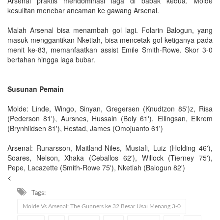
Arsenal praktis mendominasi laga di babak kedua. Molde
kesulitan menebar ancaman ke gawang Arsenal.
Malah Arsenal bisa menambah gol lagi. Folarin Balogun, yang
masuk menggantikan Nketiah, bisa mencetak gol ketiganya pada
menit ke-83, memanfaatkan assist Emile Smith-Rowe. Skor 3-0
bertahan hingga laga bubar.
Susunan Pemain
Molde: Linde, Wingo, Sinyan, Gregersen (Knudtzon 85')z, Risa
(Pederson 81'), Aursnes, Hussain (Boly 61'), Ellingsan, Elkrem
(Brynhildsen 81'), Hestad, James (Omojuanto 61')
Arsenal: Runarsson, Maitland-Niles, Mustafi, Luiz (Holding 46'),
Soares, Nelson, Xhaka (Ceballos 62'), Willock (Tierney 75'),
Pepe, Lacazette (Smith-Rowe 75'), Nketiah (Balogun 82')
<
Tags:
Molde Vs Arsenal: The Gunners ke 32 Besar Usai Menang 3-0